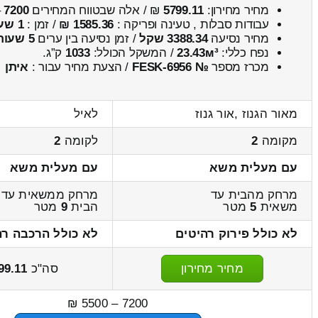
מחיר מחירון:
5799.11
₪ / אלה שבטווח המחירים
7200
–
עבודות סבלות , טעינה ופריקה :
1585.36 ₪
/ זמן :
1 שעות 14 דקות
מחיר נסיעה
3388.34 שקל
/ זמן נסיעה בין ערים
5 שעות , 17 דקות
נפח כללי:
23.43м³
/ המשקל הכולל:
1033
ק”ג.
מכרז מספר
№ FESK-6956
/ הצעת מחיר עבור :
איתן
מאור הגנוז ,אור גנוז
לאיל
מקומה
2
לקומה
2
עם מעלית משא
עם מעלית משא
מרחק מהבית עד
מרחק ממשאית עד
משאית
5
מטר
הבית
9
מטר
לא כולל פירוק רהיטים
לא כולל הרכבה רה
מחיר מחירון
סה"כ
99.11
7200 – 5500 ₪