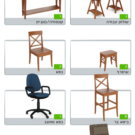
1
1
שולחן עבודה
קונסולה/כוננית
2
2
שרפרף
כסא
1
6
כיסא בר
כסא מחשב