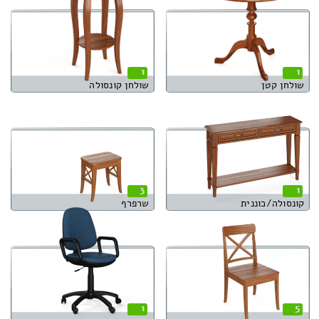
1
1
שולחן קטן
שולחן קונסולה
3
1
קונסולה/כוננית
שרפרף
1
5