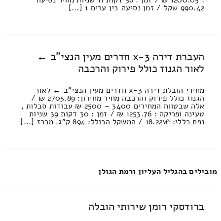
: 1200.05 ₪ / זמן : 56 דקות 11 שניות מחיר נסיעה
990.42 שקל / זמן נסיעה בין ערים 1 [...]
העברת דירה 3-x חדרים מעין הנצי"ב ←
לאור הגנוז כולל פירוק והרכבה
מחירי הובלת דירה 3-x חדרים מעין הנצי"ב ← לאור
הגנוז כולל פירוק והרכבה מחיר מחירון: 2705.89 ₪ /
אלה שבטווח המחירים 3400 – 2500 ₪ עבודות סבלות ,
טעינה ופריקה : 1253.76 ₪ / זמן : 30 דקות 39 שניות
נפח כללי: 18.22м³ / המשקל הכולל: 894 ק”ג. מכרז [...]
מובילים בהגליל העליון ורמת הגולן
ברודסקי רומן שירותי הובלה