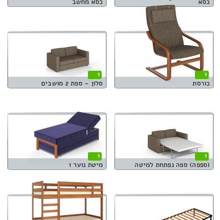
כסא
כסא מחשב
1
1
כורסת
סלון – ספת 2 מושבים
1
1
(ספפה) ספה נפתחת למיטה
מיטת נוער 1