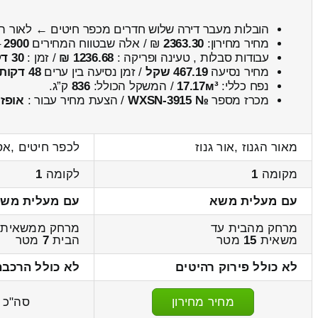
הובלות מעבר דירה שלוש חדרים מכפר חיטים ← לאור הג
מחיר מחירון:
2363.30
₪ / אלה שבטווח המחירים
2900
–
עבודות סבלות , טעינה ופריקה :
1236.68 ₪
/ זמן :
30 דקות 11 שניות
מחיר נסיעה
467.19 שקל
/ זמן נסיעה בין ערים
48 דקות
נפח כללי:
17.17м³
/ המשקל הכולל:
836
ק”ג.
מכרז מספר
№ WXSN-3915
/ הצעת מחיר עבור :
אופז
מאור הגנוז ,אור גנוז
לכפר חיטים ,אס
מקומה
1
לקומה
1
עם מעלית משא
עם מעלית מש
מרחק מהבית עד
מרחק ממשאית 
משאית
15
מטר
הבית
7
מטר
לא כולל פירוק רהיטים
לא כולל הרכבה
מחיר מחירון
סה"כ