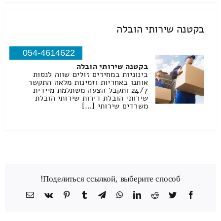
בקטנה שירותי הובלה
054-4614622
בקטנה שירותי הובלה
בינוניות במחירים זולים שווה לנסות
אותנו באחריות וזמינות מלאה התקשר
24/7 ותקבל הצעה משתלמת מיידית
שירותי הובלת דירות שירותי הובלת
משרדים שירותי […]
Поделиться ссылкой, выберите способ!
Facebook
Twitter
Reddit
LinkedIn
WhatsApp
Telegram
Tumblr
Pinterest
Vk
כתובת
דואר
אלקטרוני