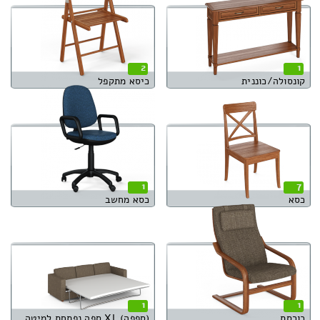
2
1
קונסולה/כוננית
כיסא מתקפל
1
7
כסא
כסא מחשב
1
1
כורסת
(ספפה) XL ספה נפתחת למיטה