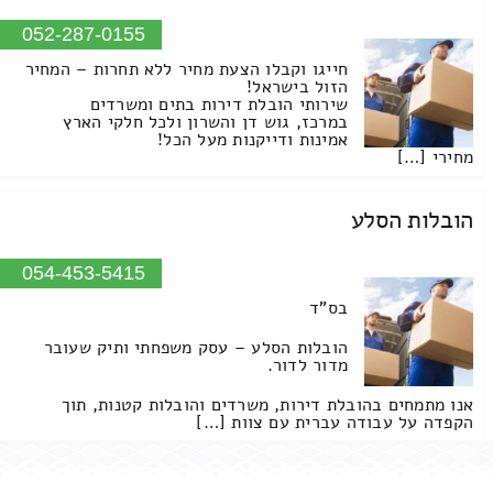
052-287-0155
חייגו וקבלו הצעת מחיר ללא תחרות – המחיר
הזול בישראל!
שירותי הובלת דירות בתים ומשרדים
במרכז, גוש דן והשרון ולכל חלקי הארץ
אמינות ודייקנות מעל הכל!
מחירי […]
הובלות הסלע
054-453-5415
בס"ד
הובלות הסלע – עסק משפחתי ותיק שעובר
מדור לדור.
אנו מתמחים בהובלת דירות, משרדים והובלות קטנות, תוך
הקפדה על עבודה עברית עם צוות […]