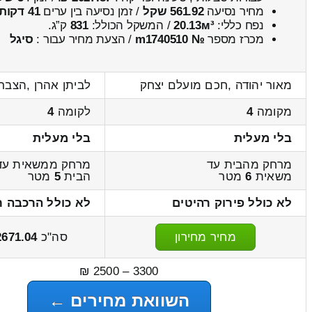
מחיר נסיעה
561.92 שקל
/ זמן נסיעה בין ערים
41 דקות
נפח כללי:
20.13м³
/ המשקל הכולל:
831
ק”ג.
מכרז מספר
№ m1740510
/ הצעת מחיר עבור :
סיגל
מאור יהודה ,חכם מועלם יצחק
לביתן אהרן ,הצבר
מקומה
4
לקומה
4
בלי מעלית
בלי מעלית
מרחק מהבית עד
מרחק ממשאית עד
משאית
6
מטר
הבית
5
מטר
לא כולל פירוק רהיטים
לא כולל הרכבה ר
מחיר מחירון
סה"כ
2671.04
3300 – 2500 ₪
השוואת מחירים ←