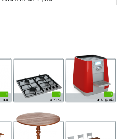
1
1
1
מתקן מים
כיריים
תנור 