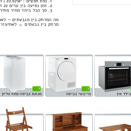
נפח חפצים : 22.67м³ | המשקל הכולל: 884 קילוגרם / טעינה ופריקה: 1305.92 ₪
זמן נסיעה בין ערים 22 דקות / מחיר נסיעה 200.85 שקל
סך הכל ביחד מחיר מחירון: 274.93
מה המרחק בין מגבעתים — לאח
מרחק בין גבעתים ← לאחיעזר הוא : 15.65 ק
1
1
בילד אין
מייבשי כביסה
מכונת כביסה פתח עליון