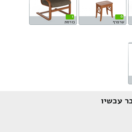
1
6
שרפרף
כורסת
ר עכשיו