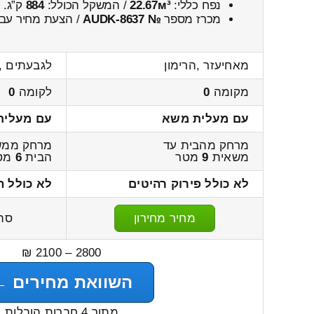
נפח כללי:
22.67м³
/ המשקל הכולל:
884
ק”ג.
מכרז מספר
№ AUDK-8637
/ הצעת מחיר עבו
מאחיעזר ,הרימון
לגבעתים ,
מקומה
0
לקומה
0
עם מעלית משא
עם מעלית
מרחק מהבית עד
מרחק ממש
משאית
9
מטר
הבית
6
מט
לא כולל פירוק רהיטים
לא כולל ה
מחיר מחירון
סה
2800 – 2100 ₪
השוואת מחירים ←
מתוך 4 חברות הובלות