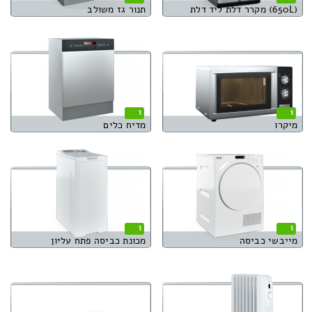
(650L) מקרר דלת ליד דלת
תנור גז משולב
1
1
מיקרו
מדיח כלים
1
1
מייבשי כביסה
מכונת כביסה פתח עליון