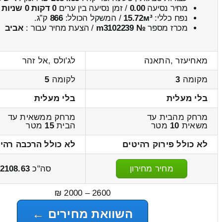
מחיר נסיעה
0.00
/ זמן נסיעה בין ערים
0 דקות 0 שניות
נפח כללי:
15.72м³
/ המשקל הכולל:
866
ק”ג.
מכרז מספר
№ m3102239
/ הצעת מחיר עבור :
אביב
מאחיעזר ,התאנה
לג'ולס ,אל זהר
מקומה
3
לקומה
5
בלי מעלית
בלי מעלית
מרחק מהבית עד
מרחק ממשאית עד
משאית
10
מטר
הבית
15
מטר
לא כולל פירוק רהיטים
לא כולל הרכבה רהי
מחיר מחירון
סה"כ
2108.63
2600 – 2000 ₪
השוואת מחירים ←