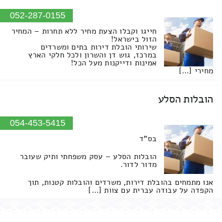
052-287-0155
חייגו וקבלו הצעת מחיר ללא תחרות – המחיר
הזול בישראל!
שירותי הובלת דירות בתים ומשרדים
במרכז, גוש דן והשרון ולכל חלקי הארץ
אמינות ודייקנות מעל הכל!
מחירי […]
הובלות הסלע
054-453-5415
בס"ד
הובלות הסלע – עסק משפחתי ותיק שעובר
מדור לדור.
אנו מתמחים בהובלת דירות, משרדים והובלות קטנות, תוך
הקפדה על עבודה עברית עם צוות […]