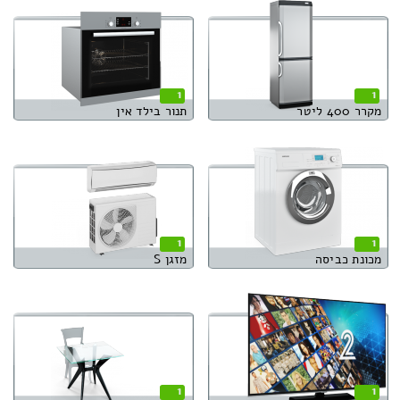
1
1
מקרר 400 ליטר
תנור בילד אין
1
1
מכונת כביסה
מזגן S
1
1