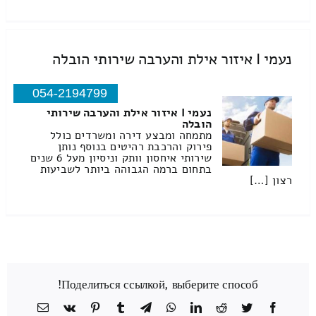
נעמי I איזור אילת והערבה שירותי הובלה
054-2194799
נעמי I איזור אילת והערבה שירותי
הובלה
מתמחה ומבצע דירה ומשרדים כולל
פירוק והרכבת רהיטים בנוסף נותן
שירותי איחסון וותק וניסיון מעל 6 שנים
בתחום ברמה הגבוהה ביותר לשביעות
רצון […]
Поделиться ссылкой, выберите способ!
Facebook
Twitter
Reddit
LinkedIn
WhatsApp
Telegram
Tumblr
Pinterest
Vk
כתובת