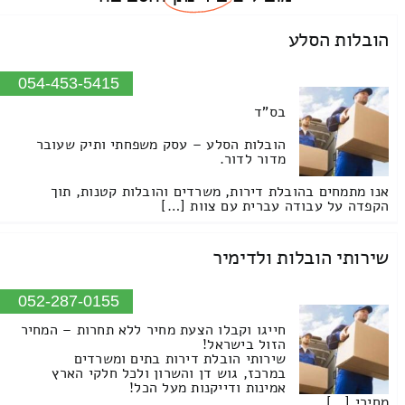
הובלות הסלע
054-453-5415
בס"ד
הובלות הסלע – עסק משפחתי ותיק שעובר
מדור לדור.
אנו מתמחים בהובלת דירות, משרדים והובלות קטנות, תוך
הקפדה על עבודה עברית עם צוות […]
שירותי הובלות ולדימיר
052-287-0155
חייגו וקבלו הצעת מחיר ללא תחרות – המחיר
הזול בישראל!
שירותי הובלת דירות בתים ומשרדים
במרכז, גוש דן והשרון ולכל חלקי הארץ
אמינות ודייקנות מעל הכל!
מחירי […]