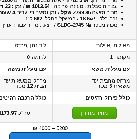
מחיר מחירון:
4173.97
₪ / אלה שבטווח המחירים
5200
–
עבודות סבלות , טעינה ופריקה :
1013.54 ₪
/ זמן :
23 דקות 46 שניות
מחיר נסיעה
2799.86 שקל
/ זמן נסיעה בין ערים
4 שעות , 9 דקות
נפח כללי:
18.6м³
/ המשקל הכולל:
662
ק”ג.
מכרז מספר
№ SLDG-2745
/ הצעת מחיר עבור :
עדין
מאילות ,איילות
ליד נתן ,פרדס
מקומה
1
לקומה
0
עם מעלית משא
עם מעלית משא
מרחק מהבית עד
מרחק ממשאית עד
משאית
5
מטר
הבית
12
מטר
כולל פירוק רהיטים
כולל הרכבה רהיטים
מחיר מחירון
סה"כ
4173.97
5200 – 4000 ₪