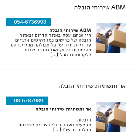
ABM שירותי הובלה
054-6736993
ABM שירותי הובלה
היי אנחנו עסק באזור הדרום ובאזור
הובלה של פריטים כמו רהיטים ארגזים
עד דירת חדר על כל תכולתה מחירינו הם
מהנמוכים בשוק ואנו נותנים שרות
ללקוחותינו מכל […]
אר ותשתיות שירותי הובלה
08-6787989
אר ותשתיות שירותי הובלה
הובלות
מבצעים מעבר בית? נצרכים לשירותי
סבלות ברהט? […]