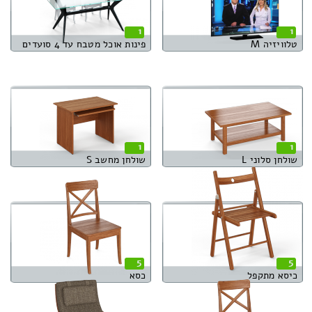
1
1
טלוויזיה M
פינות אוכל מטבח עד 4 סועדים
1
1
שולחן סלוני L
שולחן מחשב S
5
5
כיסא מתקפל
כסא