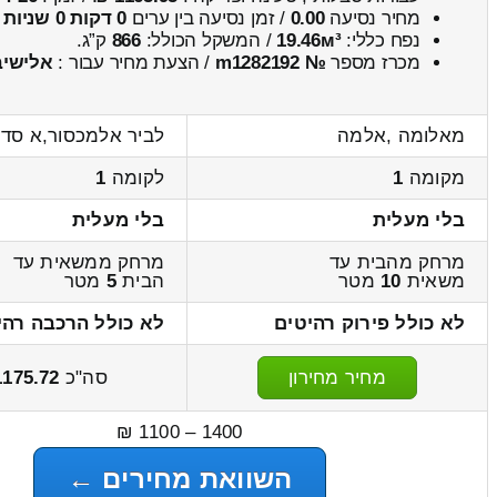
מחיר נסיעה
0.00
/ זמן נסיעה בין ערים
0 דקות 0 שניות
נפח כללי:
19.46м³
/ המשקל הכולל:
866
ק”ג.
מכרז מספר
№ m1282192
/ הצעת מחיר עבור :
אלישיב
מאלומה ,אלמה
לביר אלמכסור,א סד
מקומה
1
לקומה
1
בלי מעלית
בלי מעלית
מרחק מהבית עד
מרחק ממשאית עד
משאית
10
מטר
הבית
5
מטר
לא כולל פירוק רהיטים
לא כולל הרכבה רהי
מחיר מחירון
סה"כ
1175.72
1400 – 1100 ₪
השוואת מחירים ←