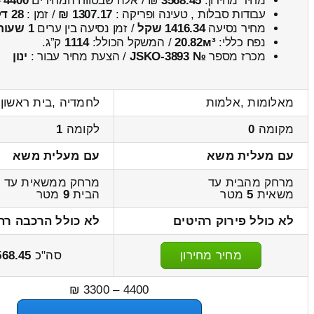
מחיר מחירון:
3568.45
₪ / אלה שבטווח המחירים
4400
–
עבודות סבלות , טעינה ופריקה :
1307.17 ₪
/ זמן :
28 דקות 23 שניות
מחיר נסיעה
1416.34 שקל
/ זמן נסיעה בין ערים
1 שעות , 51 דקות
נפח כללי:
20.82м³
/ המשקל הכולל:
1114
ק”ג.
מכרז מספר
№ JSKO-3893
/ הצעת מחיר עבור :
ינון
מאלומות ,אלמות
לחמדיה ,בית ראשון
מקומה
0
לקומה
1
עם מעלית משא
עם מעלית משא
מרחק מהבית עד
מרחק ממשאית עד
משאית
5
מטר
הבית
9
מטר
לא כולל פירוק רהיטים
לא כולל הרכבה רה
מחיר מחירון
סה"כ
568.45
4400 – 3300 ₪