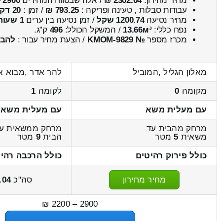
מחיר מחירון:
2302.04
₪ / אלה שבטווח המחירים
2900
–
עבודות סבלות , טעינה ופריקה :
793.25 ₪
/ זמן :
20 דקות 51 שניות
מחיר נסיעה
1200.74 שקל
/ זמן נסיעה בין ערים
1 שעות , 30 דקות
נפח כללי:
13.66м³
/ המשקל הכולל:
496
ק”ג.
מכרז מספר
№ KMOM-9829
/ הצעת מחיר עבור :
להב
מאלון הגליל ,המוביל
להר אדר ,מבוא א
מקומה
0
לקומה
1
עם מעלית משא
עם מעלית משא
מרחק מהבית עד
מרחק ממשאית ע
משאית
5
מטר
הבית
9
מטר
כולל פירוק רהיטים
כולל הרכבה רהי
מחיר מחירון
סה"כ
.04
2900 – 2200 ₪