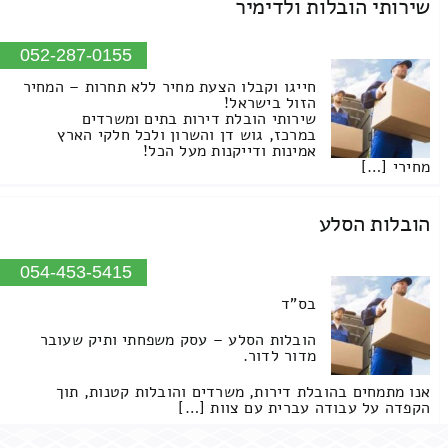
שירותי הובלות ולדימיר
052-287-0155
חייגו וקבלו הצעת מחיר ללא תחרות – המחיר
הזול בישראל!
שירותי הובלת דירות בתים ומשרדים
במרכז, גוש דן והשרון ולכל חלקי הארץ
אמינות ודייקנות מעל הכל!
מחירי […]
הובלות הסלע
054-453-5415
בס"ד
הובלות הסלע – עסק משפחתי ותיק שעובר
מדור לדור.
אנו מתמחים בהובלת דירות, משרדים והובלות קטנות, תוך
הקפדה על עבודה עברית עם צוות […]