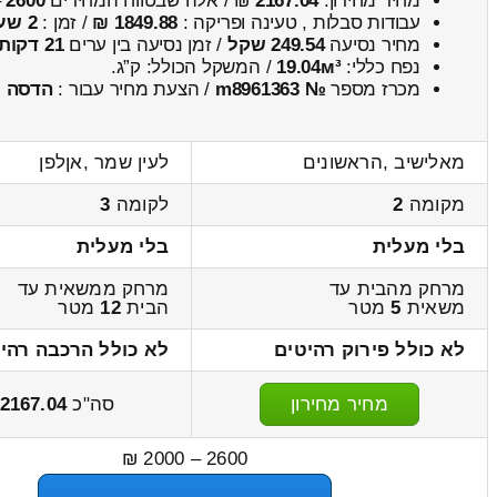
מחיר מחירון:
2167.04
₪ / אלה שבטווח המחירים
2600
–
עבודות סבלות , טעינה ופריקה :
1849.88 ₪
/ זמן :
2 שעות 41 דקות
מחיר נסיעה
249.54 שקל
/ זמן נסיעה בין ערים
21 דקות
נפח כללי:
19.04м³
/ המשקל הכולל:
ק”ג.
מכרז מספר
№ m8961363
/ הצעת מחיר עבור :
הדסה
מאלישיב ,הראשונים
לעין שמר ,אןלפן
מקומה
2
לקומה
3
בלי מעלית
בלי מעלית
מרחק מהבית עד
מרחק ממשאית עד
משאית
5
מטר
הבית
12
מטר
לא כולל פירוק רהיטים
לא כולל הרכבה רהי
מחיר מחירון
סה"כ
2167.04
2600 – 2000 ₪