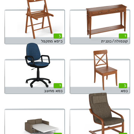
3
1
קונסולה/כוננית
כיסא מתקפל
1
3
כסא
כסא מחשב