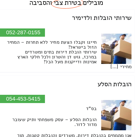
מובילים
בטירת צבי
והסביבה
שירותי הובלות ולדימיר
052-287-0155
חייגו וקבלו הצעת מחיר ללא תחרות – המחיר
הזול בישראל!
שירותי הובלת דירות בתים ומשרדים
במרכז, גוש דן והשרון ולכל חלקי הארץ
אמינות ודייקנות מעל הכל!
מחירי […]
הובלות הסלע
054-453-5415
בס"ד
הובלות הסלע – עסק משפחתי ותיק שעובר
מדור לדור.
אנו מתמחים בהובלת דירות, משרדים והובלות קטנות, תוך