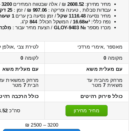
מחיר מחירון:
2608.52
₪ / אלה שבטווח המחירים
3200
–
עבודות סבלות , טעינה ופריקה :
997.06 ₪
/ זמן :
25 דקות 55 שניות
מחיר נסיעה
1116.48 שקל
/ זמן נסיעה בין ערים
1 שעות , 45 דקות
נפח כללי:
16.68м³
/ המשקל הכולל:
844
ק”ג.
מכרז מספר
№ GLOY-9403
/ הצעת מחיר עבור :
מִלכה
מאספר ,אימרי מרדכי
לטירת צבי ,אולפן ק
מקומה
0
לקומה
0
עם מעלית משא
עם מעלית משא
מרחק מהבית עד
מרחק ממשאית עד
משאית
7
מטר
הבית
7
מטר
כולל פירוק רהיטים
כולל הרכבה רהיט
מחיר מחירון
סה"כ
8.52
3200 – 2500 ₪