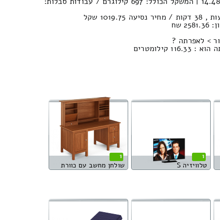
נפח הובלה (חפצים) : 14.48м³ | המשקל הכולל: 697 קילוגרם / עבודות סבלות:
2 שח
ר > לאפרתה ?
1 קילומטרים
1
1
טלוויזיה S
שולחן מחשב עם כוורת