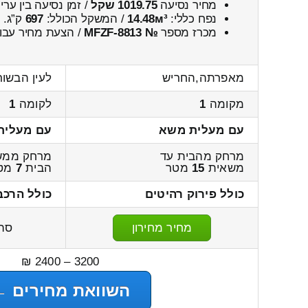
מחיר נסיעה
1019.75 שקל
/ זמן נסיעה בין ער
נפח כללי:
14.48м³
/ המשקל הכולל:
697
ק”ג.
מכרז מספר
№ MFZF-8813
/ הצעת מחיר עבור
מאפרתה,החריש
לעין הבשור
מקומה
1
לקומה
1
עם מעלית משא
עם מעלית
מרחק מהבית עד
מרחק ממש
משאית
15
מטר
הבית
7
מט
כולל פירוק רהיטים
כולל הרכב
מחיר מחירון
סה
3200 – 2400 ₪
השוואת מחירים ←