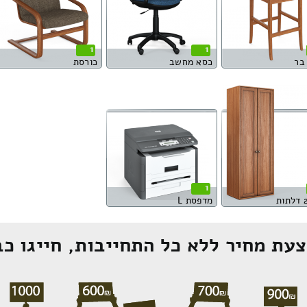
1
1
בר
כסא מחשב
כורסת
1
מדפסת L
עת מחיר ללא כל התחייבות, חייגו כב