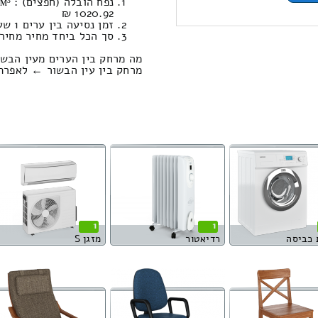
1020.92 ₪
זמן נסיעה בין ערים 1 שעות , 38 דקות / מחיר נסיעה 1019.75 שקל
סך הכל ביחד מחיר מחירון: 581.36
מה מרחק בין הערים מעין הבשו
מרחק בין עין הבשור ← לאפרתה הוא : 16.33
1
1
 כביסה
רדיאטור
מזגן S