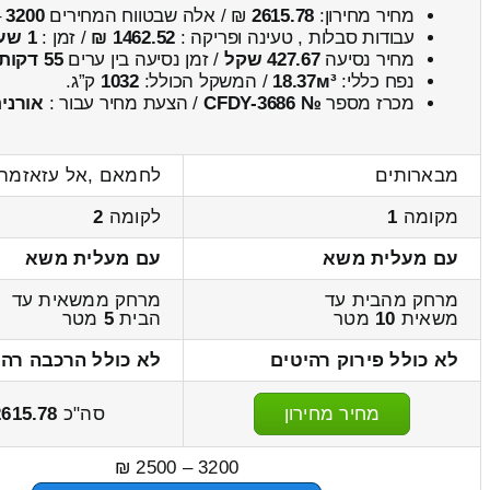
מחיר מחירון:
2615.78
₪ / אלה שבטווח המחירים
3200
–
עבודות סבלות , טעינה ופריקה :
1462.52 ₪
/ זמן :
1 שעות 13 דקות
מחיר נסיעה
427.67 שקל
/ זמן נסיעה בין ערים
55 דקות
נפח כללי:
18.37м³
/ המשקל הכולל:
1032
ק”ג.
מכרז מספר
№ CFDY-3686
/ הצעת מחיר עבור :
אורני
מבארותים
לחמאם ,אל עזאזמה
מקומה
1
לקומה
2
עם מעלית משא
עם מעלית משא
מרחק מהבית עד
מרחק ממשאית עד
משאית
10
מטר
הבית
5
מטר
לא כולל פירוק רהיטים
לא כולל הרכבה רהי
מחיר מחירון
סה"כ
2615.78
3200 – 2500 ₪