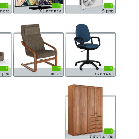
1
1
1
מזגן S
טלוויזיה XL
פינות או
1
1
1
כסא מחשב
כורסת
סלון – ספ
1
ארון 4 דלתות