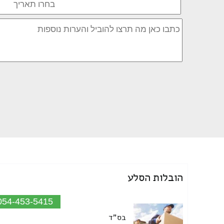
הובלות הסלע
054-453-5415
בס"ד