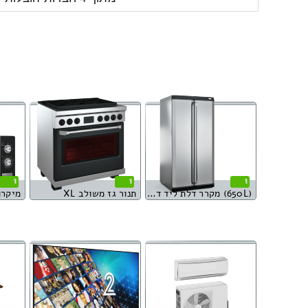
1
1
1
(650L) מקרר דלת ליד דלת
תנור גז משולב XL
מיקרו