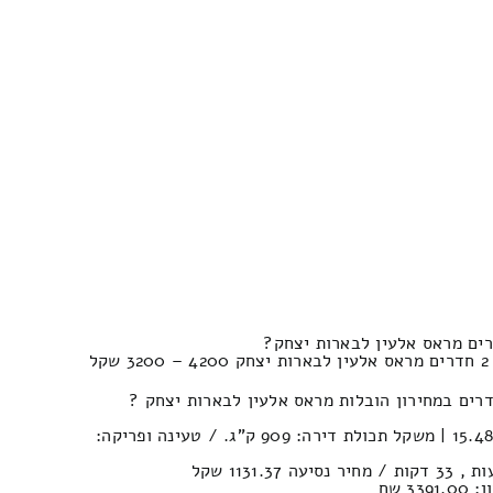
ל
נפח חפצים במשאית : 15.48м³ | משקל תכולת דירה: 909 ק”ג. / טעינה ופריקה:
3 שח