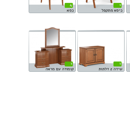
4
1
כיסא מתקפל
כסא
1
1
שידה 2 דלתות
קומודה עם מראה