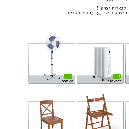
 לבארות יצחק ?
 131.55 קילומטרים
1
1
רדיאטור
מאוורר