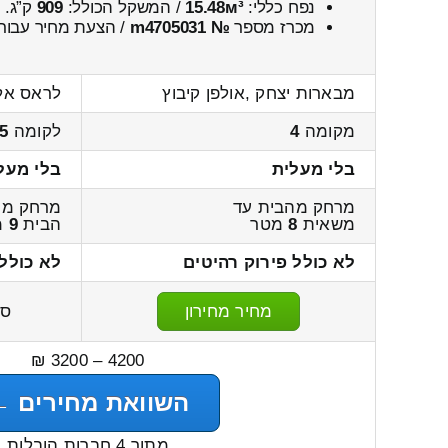
נפח כללי:
15.48м³
/ המשקל הכולל:
909
ק”ג.
מכרז מספר
№ m4705031
/ הצעת מחיר עבור
מבארות יצחק ,אולפן קיבוץ
לראס אלע
מקומה
4
לקומה
5
בלי מעלית
בלי מעל
מרחק מהבית עד
מרחק ממ
משאית
8
מטר
הבית
9
מ
לא כולל פירוק רהיטים
לא כולל
מחיר מחירון
סה
4200 – 3200 ₪
השוואת מחירים ←
מתוך 4 חברות הובלות