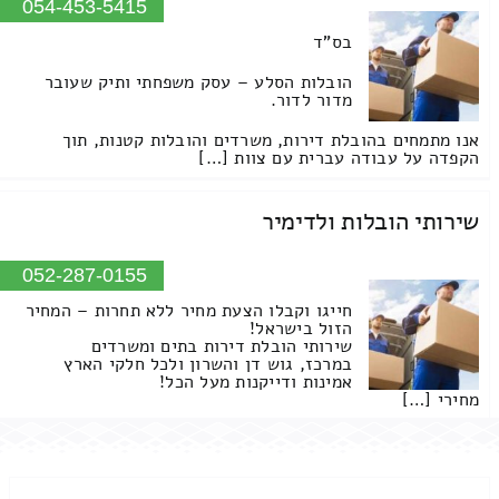
054-453-5415
בס"ד
הובלות הסלע – עסק משפחתי ותיק שעובר
מדור לדור.
אנו מתמחים בהובלת דירות, משרדים והובלות קטנות, תוך
הקפדה על עבודה עברית עם צוות […]
שירותי הובלות ולדימיר
052-287-0155
חייגו וקבלו הצעת מחיר ללא תחרות – המחיר
הזול בישראל!
שירותי הובלת דירות בתים ומשרדים
במרכז, גוש דן והשרון ולכל חלקי הארץ
אמינות ודייקנות מעל הכל!
מחירי […]