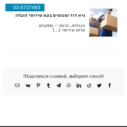
03-5737483
גיא דוד ומנופים בעמ שירותי הובלה
הובלות, הרמה – מתקנים
עלות שירותי […]
Поделиться ссылкой, выберите способ!
Facebook
Twitter
Reddit
LinkedIn
WhatsApp
Telegram
Tumblr
Pinterest
Vk
כתובת
דואר
אלקטרוני