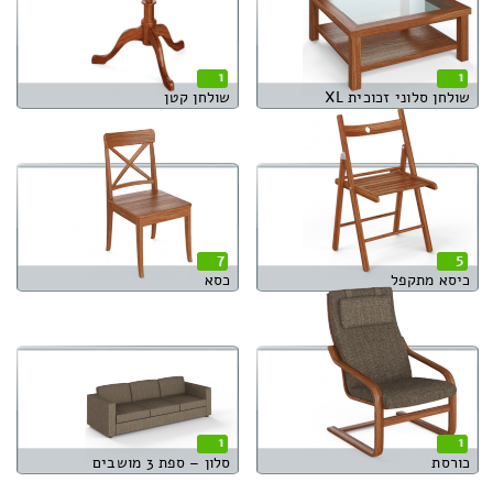
1
1
שולחן סלוני זכוכית XL
שולחן קטן
7
5
כיסא מתקפל
כסא
1
1
כורסת
סלון – ספת 3 מושבים