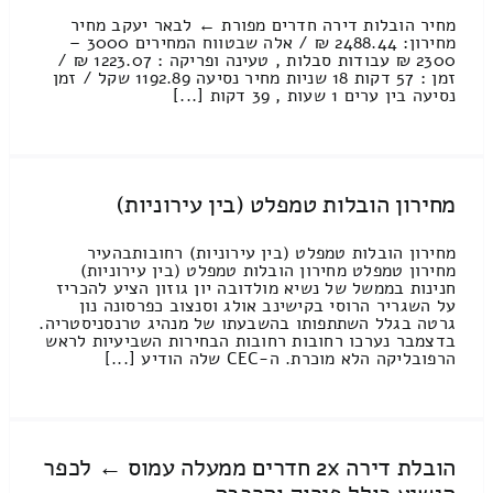
מחיר הובלות דירה חדרים מפורת ← לבאר יעקב מחיר
מחירון: 2488.44 ₪ / אלה שבטווח המחירים 3000 –
2300 ₪ עבודות סבלות , טעינה ופריקה : 1223.07 ₪ /
זמן : 57 דקות 18 שניות מחיר נסיעה 1192.89 שקל / זמן
נסיעה בין ערים 1 שעות , 39 דקות [...]
מחירון הובלות טמפלט (בין עירוניות)
מחירון הובלות טמפלט (בין עירוניות) רחובותבהעיר
מחירון טמפלט מחירון הובלות טמפלט (בין עירוניות)
חנינות בממשל של נשיא מולדובה יון גוזון הציע להכריז
על השגריר הרוסי בקישינב אולג וסנצוב כפרסונה נון
גרטה בגלל השתתפותו בהשבעתו של מנהיג טרנסניסטריה.
בדצמבר נערכו רחובות רחובות הבחירות השביעיות לראש
הרפובליקה הלא מוכרת. ה-CEC שלה הודיע [...]
הובלת דירה 2x חדרים ממעלה עמוס ← לכפר