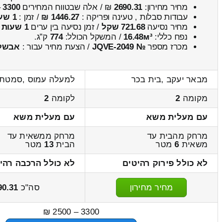
מחיר מחירון:
2690.31
₪ / אלה שבטווח המחירים
3300
–
עבודות סבלות , טעינה ופריקה :
1446.27 ₪
/ זמן :
1 שעות 16 דקות
מחיר נסיעה
721.68 שקל
/ זמן נסיעה בין ערים
1 שעות , 13 דקות
נפח כללי:
16.48м³
/ המשקל הכולל:
774
ק”ג.
מכרז מספר
№ JQVE-2049
/ הצעת מחיר עבור :
אבשל
מבאר יעקב ,בית בכר
למעלה עמוס ,סמטת 
מקומה
2
לקומה
2
עם מעלית משא
עם מעלית משא
מרחק מהבית עד
מרחק ממשאית עד
משאית
6
מטר
הבית
13
מטר
לא כולל פירוק רהיטים
לא כולל הרכבה רהי
מחיר מחירון
סה"כ
90.31
3300 – 2500 ₪