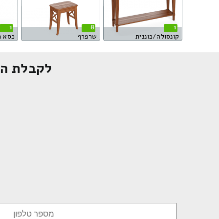
1
8
1
קונסולה/כוננית
שרפרף
כסא 
לקבלת הצ