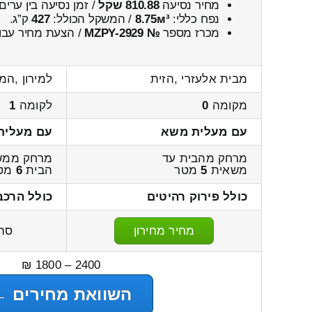
מחיר נסיעה
810.88 שקל
/ זמן נסיעה בין ערים
נפח כללי:
8.75м³
/ המשקל הכולל:
427
ק”ג.
מכרז מספר
№ MZPY-2929
/ הצעת מחיר עבו
מבית אלעזרי ,הזית
למירון ,המע
מקומה
0
לקומה
1
עם מעלית משא
עם מעלית
מרחק מהבית עד
מרחק ממש
משאית
5
מטר
הבית
6
מט
כולל פירוק רהיטים
כולל הרכב
מחיר מחירון
סה
2400 – 1800 ₪
השוואת מחירים ←