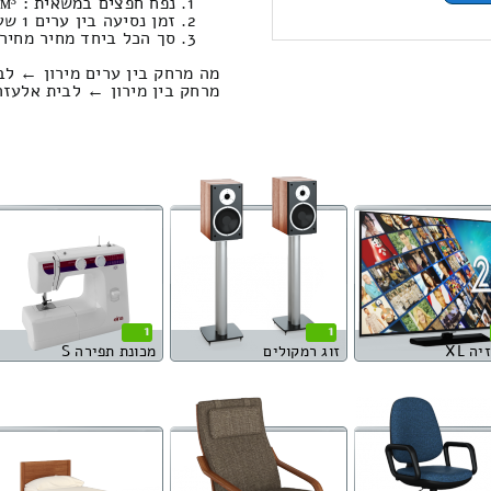
נפח חפצים במשאית : 8.75м³ | משקל : 427 ק”ג. / טעינה ופריקה: 688.13 ₪
זמן נסיעה בין ערים 1 שעות , 10 דקות / מחיר נסיעה 810.88 שקל
סך הכל ביחד מחיר מחירון: 918.28
מה מרחק בין ערים מירון ← לב
מרחק בין מירון ← לבית אלעזרי הוא : 88.86
1
1
ה XL
זוג רמקולים
מכונת תפירה S