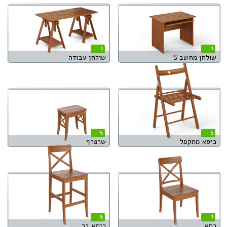
1
1
שולחן מחשב S
שולחן עבודה
5
3
כיסא מתקפל
שרפרף
5
1
כסא
כיסא בר