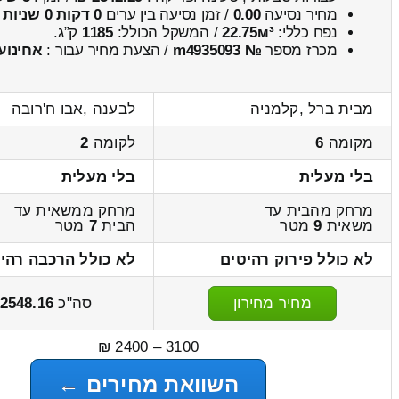
מחיר נסיעה
0.00
/ זמן נסיעה בין ערים
0 דקות 0 שניות
נפח כללי:
22.75м³
/ המשקל הכולל:
1185
ק”ג.
מכרז מספר
№ m4935093
/ הצעת מחיר עבור :
אחינוע
מבית ברל ,קלמניה
לבענה ,אבו ח'רובה
מקומה
6
לקומה
2
בלי מעלית
בלי מעלית
מרחק מהבית עד
מרחק ממשאית עד
משאית
9
מטר
הבית
7
מטר
לא כולל פירוק רהיטים
לא כולל הרכבה רהי
מחיר מחירון
סה"כ
2548.16
3100 – 2400 ₪
השוואת מחירים ←