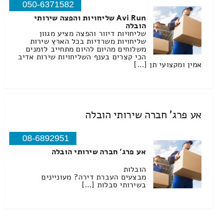
050-6371582
Avi Run שליחויות והפצה שירותי
הובלה
שליחויות דיוור והפצה מציע מגוון
שליחויות משרדיות בכל הארץ שירות
משלוחים מהיום להיום מתחייב לזמנים
הכי קצרים בענף השליחויות שירות אדיב
אמין ומקצועי תן […]
אע פרג' חברה שירותי הובלה
08-6892951
אע פרג' חברה שירותי הובלה
הובלות
מבצעים העברת דירה? מעוניינים
בשירותי סבלות […]