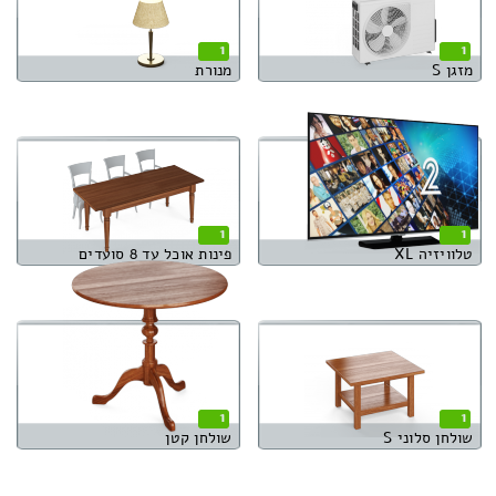
1
1
מזגן S
מנורת
1
1
טלוויזיה XL
פינות אוכל עד 8 סועדים
1
1
שולחן סלוני S
שולחן קטן