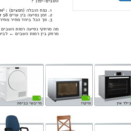
השבים-יפו) ?
נפח הובלה (חפצים) : 12.71м³ / משקל : 642 ק”ג. / טעינה ופריקה: 891.22 ₪
זמן נסיעה בין ערים 58 דקות / מחיר נסיעה 791.92 שקל
סך הכל ביחד מחיר מחירון: 272.22
מה מרחקי נסיעה רמות השבים >
מרחק בין רמות השבים ← לבית גוברין הוא 
1
1
בילד אין
מיקרו
מייבשי כביסה