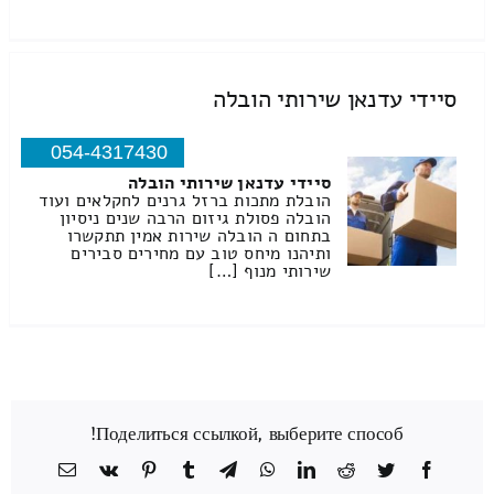
סיידי עדנאן שירותי הובלה
054-4317430
סיידי עדנאן שירותי הובלה
הובלת מתכות ברזל גרנים לחקלאים ועוד
הובלה פסולת גיזום הרבה שנים ניסיון
בתחום ה הובלה שירות אמין תתקשרו
ותיהנו מיחס טוב עם מחירים סבירים
שירותי מנוף […]
Поделиться ссылкой, выберите способ!
Facebook
Twitter
Reddit
LinkedIn
WhatsApp
Telegram
Tumblr
Pinterest
Vk
כתובת
דואר