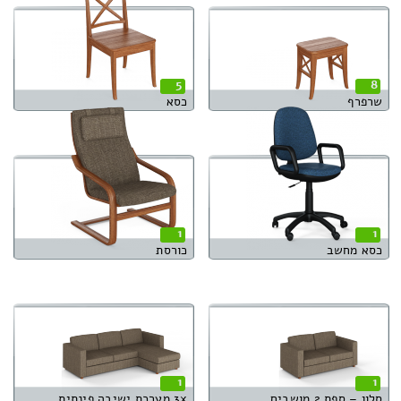
5
8
שרפרף
כסא
1
1
כסא מחשב
כורסת
1
1
סלון – ספת 2 מושבים
3x מערכת ישיבה פינתית