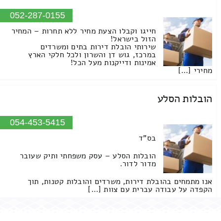
052-287-0155
חייגו וקבלו הצעת מחיר ללא תחרות – המחיר
הזול בישראל!
שירותי הובלת דירות בתים ומשרדים
במרכז, גוש דן והשרון ולכל חלקי הארץ
אמינות ודייקנות מעל הכל!
מחירי […]
הובלות הסלע
054-453-5415
בס"ד
הובלות הסלע – עסק משפחתי ותיק שעובר
מדור לדור.
אנו מתמחים בהובלת דירות, משרדים והובלות קטנות, תוך
הקפדה על עבודה עברית עם צוות […]