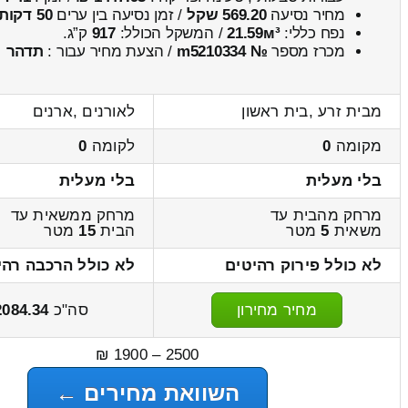
מחיר נסיעה
569.20 שקל
/ זמן נסיעה בין ערים
50 דקות
נפח כללי:
21.59м³
/ המשקל הכולל:
917
ק”ג.
מכרז מספר
№ m5210334
/ הצעת מחיר עבור :
תדהר
מבית זרע ,בית ראשון
לאורנים ,ארנים
מקומה
0
לקומה
0
בלי מעלית
בלי מעלית
מרחק מהבית עד
מרחק ממשאית עד
משאית
5
מטר
הבית
15
מטר
לא כולל פירוק רהיטים
לא כולל הרכבה רהי
מחיר מחירון
סה"כ
2084.34
2500 – 1900 ₪
השוואת מחירים ←