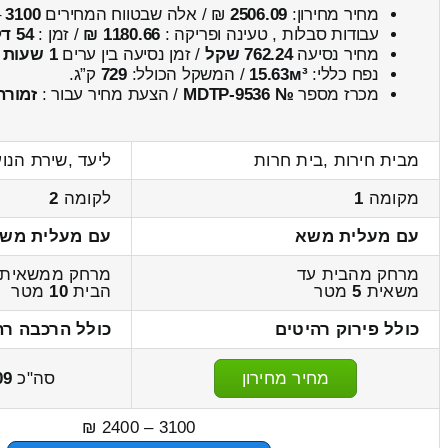
מחיר מחירון:
2506.09
₪ / אלה שבטווח המחירים
3100
–
עבודות סבלות , טעינה ופריקה :
1180.66 ₪
/ זמן :
54 דקות 8 שניות
מחיר נסיעה
762.24 שקל
/ זמן נסיעה בין ערים
1 שעות , 6 דקות
נפח כללי:
15.63м³
/ המשקל הכולל:
729
ק”ג.
מכרז מספר
№ MDTP-9536
/ הצעת מחיר עבור :
זמורה
מבית חירות ,בית חרות
ליעד ,שירת הנו
מקומה
1
לקומה
2
עם מעלית משא
עם מעלית מש
מרחק מהבית עד
מרחק ממשאית 
משאית
5
מטר
הבית
10
מטר
כולל פירוק רהיטים
כולל הרכבה רה
מחיר מחירון
סה"כ
09
3100 – 2400 ₪