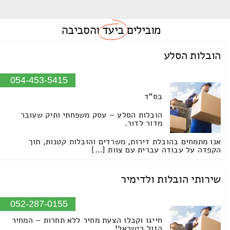
מובילים
ביעד
והסביבה
הובלות הסלע
054-453-5415
בס"ד
הובלות הסלע – עסק משפחתי ותיק שעובר
מדור לדור.
אנו מתמחים בהובלת דירות, משרדים והובלות קטנות, תוך
הקפדה על עבודה עברית עם צוות […]
שירותי הובלות ולדימיר
052-287-0155
חייגו וקבלו הצעת מחיר ללא תחרות – המחיר
הזול בישראל!