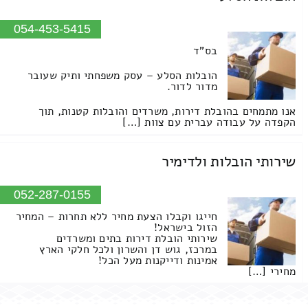
054-453-5415
בס"ד
הובלות הסלע – עסק משפחתי ותיק שעובר
מדור לדור.
אנו מתמחים בהובלת דירות, משרדים והובלות קטנות, תוך
הקפדה על עבודה עברית עם צוות […]
שירותי הובלות ולדימיר
052-287-0155
חייגו וקבלו הצעת מחיר ללא תחרות – המחיר
הזול בישראל!
שירותי הובלת דירות בתים ומשרדים
במרכז, גוש דן והשרון ולכל חלקי הארץ
אמינות ודייקנות מעל הכל!
מחירי […]