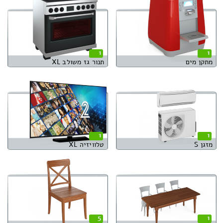
1
1
מתקן מים
תנור גז משולב XL
1
1
מזגן S
טלוויזיה XL
5
1