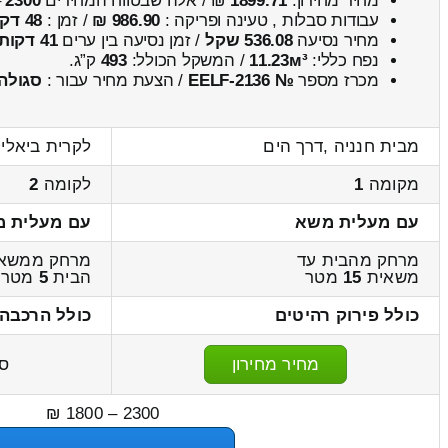
מחיר מחירון:
1899.71
₪ / אלה שבטווח המחירים
2300
–
עבודות סבלות , טעינה ופריקה :
986.90 ₪
/ זמן :
48 דקות 6 שניות
מחיר נסיעה
536.08 שקל
/ זמן נסיעה בין ערים
41 דקות
נפח כללי:
11.23м³
/ המשקל הכולל:
493
ק”ג.
מכרז מספר
№ EELF-2136
/ הצעת מחיר עבור :
סגולה
מבית חנניה ,דרך הים
לקרית ביאליק 
מקומה
1
לקומה
2
עם מעלית משא
עם מעלית 
מרחק מהבית עד
מרחק ממשאי
משאית
15
מטר
הבית
5
מטר
כולל פירוק רהיטים
כולל הרכבה 
מחיר מחירון
ס
2300 – 1800 ₪