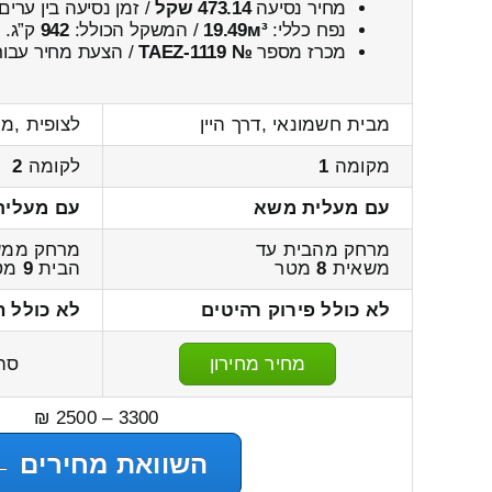
מחיר נסיעה
473.14 שקל
/ זמן נסיעה בין ערים
נפח כללי:
19.49м³
/ המשקל הכולל:
942
ק”ג.
מכרז מספר
№ TAEZ-1119
/ הצעת מחיר עבור
מבית חשמונאי ,דרך היין
לצופית ,מ
מקומה
1
לקומה
2
עם מעלית משא
עם מעלית
מרחק מהבית עד
מרחק ממש
משאית
8
מטר
הבית
9
מט
לא כולל פירוק רהיטים
לא כולל ה
מחיר מחירון
סה
3300 – 2500 ₪
השוואת מחירים ←