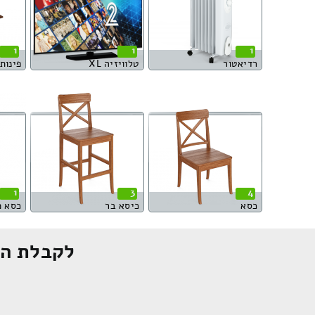
1
1
1
רדיאטור
טלוויזיה XL
פינות או
1
3
4
כסא
כיסא בר
כסא 
לקבלת הצ