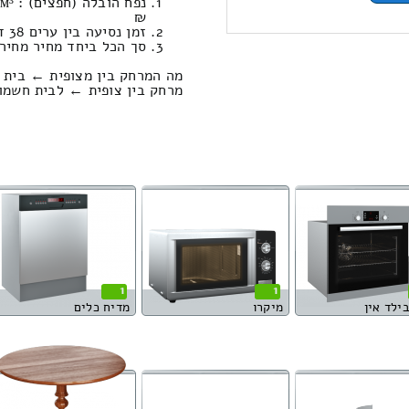
₪
זמן נסיעה בין ערים 38 דקות / מחיר נסיעה 473.14 שקל
סך הכל ביחד מחיר מחירון: 660.77
מה המרחק בין מצופית ← בית 
מרחק בין צופית ← לבית חשמונאי הוא : .84
1
1
בילד אין
מיקרו
מדיח כלים