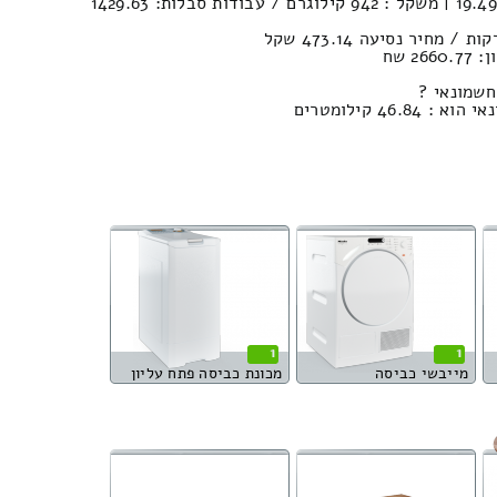
נפח הובלה (חפצים) : 19.49м³ | משקל : 942 קילוגרם / עבודות סבלות: 1429.63
2 שח
חשמונאי ?
46 קילומטרים
1
1
מייבשי כביסה
מכונת כביסה פתח עליון