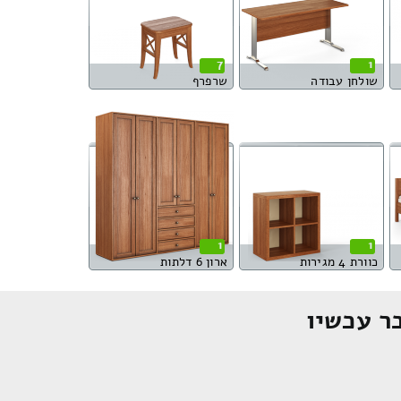
7
1
שולחן עבודה
שרפרף
1
1
כוורת 4 מגירות
ארון 6 דלתות
ר עכשיו