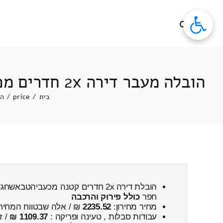
לג
תוכן
הובלה מעבר דירה 2x חדרים מכעביהטבאשחג'אג'רה ← לבית יצחקשער חפר כולל פירוק והרכבה
בית
/
price
/
הובלה 
הובלת דירה 2x חדרים קטנה מכעביהטב
חפר
כולל פירוק והרכבה
מחיר מחירון:
2235.52
₪ / אלה שבטווח המחיר
עבודות סבלות , טעינה ופריקה :
1109.37 ₪
/ ז