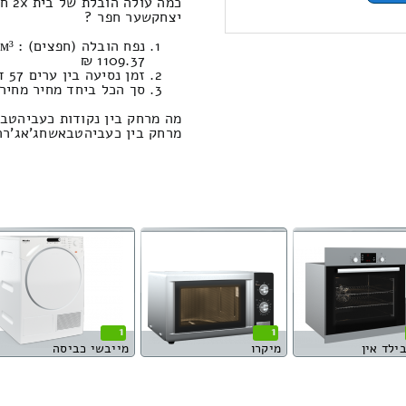
כמה
יצחקשער חפר ?
1109.37 ₪
זמן נסיעה בין ערים 57 דקות / מחיר נסיעה 699.60 שקל
סך הכל ביחד מחיר מחירון: 235.52
מה מרחק בין נקודות כעביהטב
מרחק בין כעביהטבאשחג'אג'רה ← לבית
1
1
בילד אין
מיקרו
מייבשי כביסה