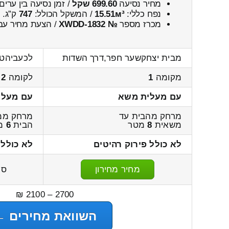
מחיר נסיעה
699.60 שקל
/ זמן נסיעה בין ערים
נפח כללי:
15.51м³
/ המשקל הכולל:
747
ק”ג.
מכרז מספר
№ XWDD-1832
/ הצעת מחיר עבו
מבית יצחקשער חפר,דרך השדות
לכעביהטב
מקומה
1
לקומה
2
עם מעלית משא
עם מעלי
מרחק מהבית עד
מרחק ממ
משאית
8
מטר
הבית
6
מ
לא כולל פירוק רהיטים
לא כולל 
מחיר מחירון
סה
2700 – 2100 ₪
השוואת מחירים ←