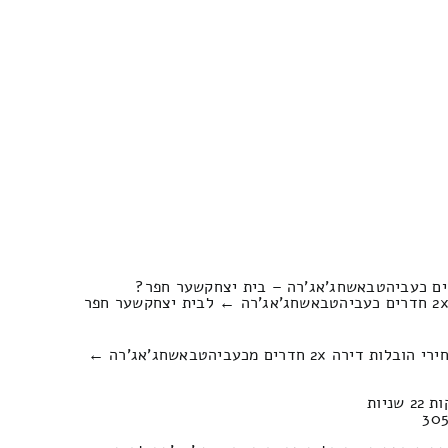
הצעות מחירים להובלת לדירה 2x חדרים כעביהטבאשחג'אג'רה ← לבית יצחקשער חפר
כמה עולה פירוק והרכבה של מחירי הובלות דירה 2x חדרים מכעביהטבאשחג'אג'רה ←