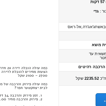
57 דקות
ר :
גדי
אשחג'אג'רה,אל-ראס
ת משא
שאית עד
טר
הרכבה רהיטים
כמה עולה הובלה דירה 2x חדרים כעביהטבאשחג'אג'רה – בית יצחקשער חפר?
2700 – 2100 שקל
"כ
2235.52
שקל
לבית יצחקשער חפר?
זמן פירוק והרכבה 34 דקות 22 שניות
פירוק והרכבה מחיר 305.00