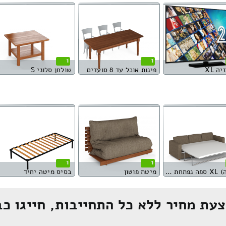
1
1
ה XL
פינות אוכל עד 8 סועדים
שולחן סלוני S
1
1
(ספפה) XL ספה נפתחת למיטה
מיטת פוטון
בסיס מיטה יחיד
עת מחיר ללא כל התחייבות, חייגו כב