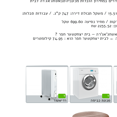
 עולה הובלת של בית 2x חדרים במחירון הובלות מכעביהטבאשחג'אג'רה לבית
נפח הובלה (חפצים) : 15.51м³ / משקל תכולת דירה: 747 ק”ג. / עבודות סבלות:
2 שח
אשחג'אג'רה — בית יצחקשער חפר ?
 יצחקשער חפר הוא : 74.95 קילומטרים
1
1
מכונת כביסה
רדיאטור