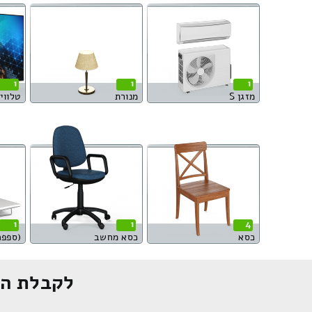
1
1
1
מזגן S
מנורת
טלוויזי
1
1
4
כסא
כסא מחשב
לקבלת הצ