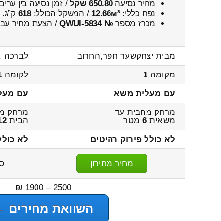
מחיר נסיעה
650.80 שקל
/ זמן נסיעה בין ערים
נפח כללי:
12.66м³
/ המשקל הכולל:
618
ק”ג.
מכרז מספר
№ QWUI-5834
/ הצעת מחיר עבו
מבית יצחקשער חפר,החרוב
לברכה ,
מקומה
1
לקומה
1
עם מעלית משא
עם מעל
מרחק מהבית עד
מרחק מ
משאית
6
מטר
הבית
12
לא כולל פירוק רהיטים
לא כולל
מחיר מחירון
ס
2500 – 1900 ₪
השוואת מחירים ←