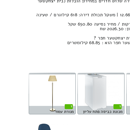
רה שלוש חדרים במחירון הובלות (בית יצחקשער
נפח חפצים במשאית : 12.66м³ | משקל תכולת דירה: 618 קילוגרם / טעינה
2 שח
ית יצחקשער חפר ?
 : 68.85 קילומטרים
1
1
מכונת כביסה פתח עליון
מנורת עמוד