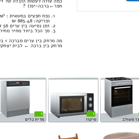
כמה עולה לעשות הובלה של די
חפר‎←‏ברכה-יפו) ?
ופריקה: 885.48 ₪
זמן נסיעה בין ערים 56 דקות / מחיר נסיעה 650.80 שקל
סך הכל ביחד מחיר מחירון: 026.30
מה מרחק בין ערים מברכה > ב
מרחק בין ברכה ← לבית יצחקשער חפר הוא
1
1
גז משולב
מיקרו
מדיח כלים