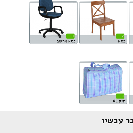
1
7
כסא
כסא מחשב
1
תיק XL
ר עכשיו