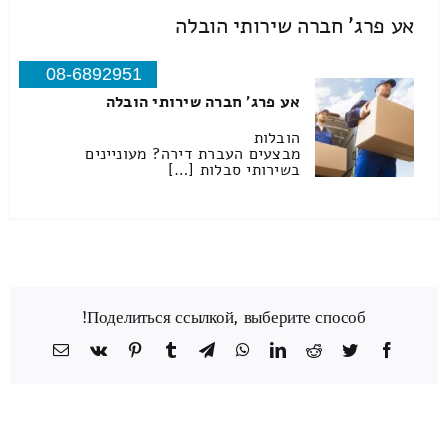
אע פרג' חברה שירותי הובלה
08-6892951
אע פרג' חברה שירותי הובלה
הובלות
מבצעים העברת דירה? מעוניינים
בשירותי סבלות […]
Поделиться ссылкой, выберите способ!
Facebook
Twitter
Reddit
LinkedIn
WhatsApp
Telegram
Tumblr
Pinterest
Vk
כתובת
דואר
אלקטרוני