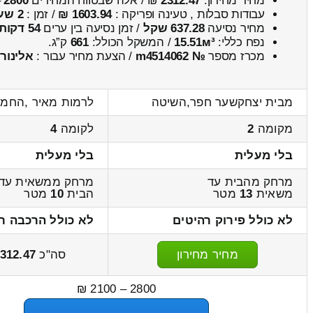
מחיר מחירון:
2312.47
₪ / אלה שבטווח המחירים
2800
–
עבודות סבלות , טעינה ופריקה :
1603.94 ₪
/ זמן :
2 שעות 42 דקות
מחיר נסיעה
637.28 שקל
/ זמן נסיעה בין ערים
54 דקות
נפח כללי:
15.51м³
/ המשקל הכולל:
661
ק”ג.
מכרז מספר
№ m4514062
/ הצעת מחיר עבור :
אלינור
מבית יצחקשער חפר,השיטה
לרמות מאיר ,החמ
מקומה
2
לקומה
4
בלי מעלית
בלי מעלית
מרחק מהבית עד
מרחק ממשאית עד
משאית
13
מטר
הבית
10
מטר
לא כולל פירוק רהיטים
לא כולל הרכבה ר
מחיר מחירון
סה"כ
312.47
2800 – 2100 ₪