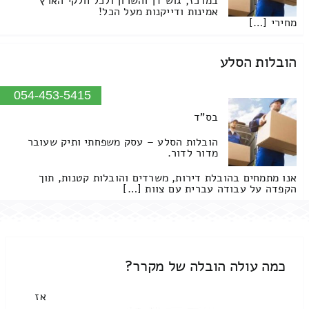
במרכז, גוש דן והשרון ולכל חלקי הארץ
אמינות ודייקנות מעל הכל!
מחירי […]
הובלות הסלע
054-453-5415
בס"ד
הובלות הסלע – עסק משפחתי ותיק שעובר
מדור לדור.
אנו מתמחים בהובלת דירות, משרדים והובלות קטנות, תוך
הקפדה על עבודה עברית עם צוות […]
כמה עולה הובלה של מקרר?
אז