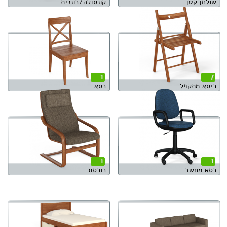
שולחן קטן
קונסולה/כוננית
1
7
כיסא מתקפל
כסא
1
1
כסא מחשב
כורסת