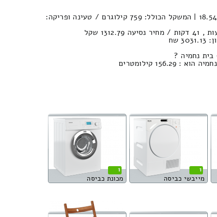
נפח חפצים במשאית : 18.54м³ | המשקל הכולל: 759 קילוגרם / טעינה ופריקה:
3 שח
בית נחמיה ?
156.2 קילומטרים
1
1
מייבשי כביסה
מכונת כביסה