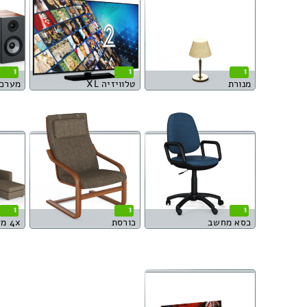
1
1
1
מנורת
טלוויזיה XL
מערכת
1
1
1
כסא מחשב
כורסת
4x מערכת ישיבה פינתית