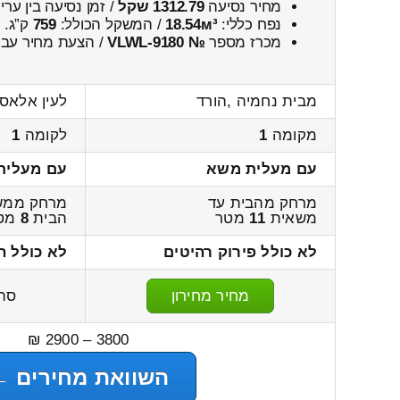
מחיר נסיעה
1312.79 שקל
/ זמן נסיעה בין ער
נפח כללי:
18.54м³
/ המשקל הכולל:
759
ק”ג.
מכרז מספר
№ VLWL-9180
/ הצעת מחיר עבו
מבית נחמיה ,הורד
לעין אלאס
מקומה
1
לקומה
1
עם מעלית משא
עם מעלית
מרחק מהבית עד
מרחק ממש
משאית
11
מטר
הבית
8
מט
לא כולל פירוק רהיטים
לא כולל ה
מחיר מחירון
סה
3800 – 2900 ₪
השוואת מחירים ←