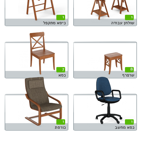
1
1
שולחן עבודה
כיסא מתקפל
7
8
שרפרף
כסא
1
1
כסא מחשב
כורסת