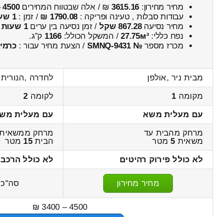
מחיר מחירון:
3615.16
₪ / אלה שבטווח המחירים
4500
–
עבודות סבלות , טעינה ופריקה :
1790.08 ₪
/ זמן :
1 שעות 21 דקות
מחיר נסיעה
867.28 שקל
/ זמן נסיעה בין ערים
1 שעות , 3 דקות
נפח כללי:
27.75м³
/ המשקל הכולל:
1166
ק”ג.
מכרז מספר
№ SMNQ-9431
/ הצעת מחיר עבור :
כרמי
מבית ניר ,אולפן
לחדרה ,הנורית
מקומה
1
לקומה
2
עם מעלית משא
עם מעלית מש
מרחק מהבית עד
מרחק ממשאית 
משאית
5
מטר
הבית
15
מטר
לא כולל פירוק רהיטים
לא כולל הרכבה
מחיר מחירון
סה"כ
4500 – 3400 ₪