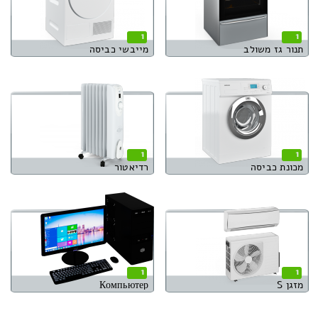
1
1
תנור גז משולב
מייבשי כביסה
1
1
מכונת כביסה
רדיאטור
1
1
מזגן S
Компьютер