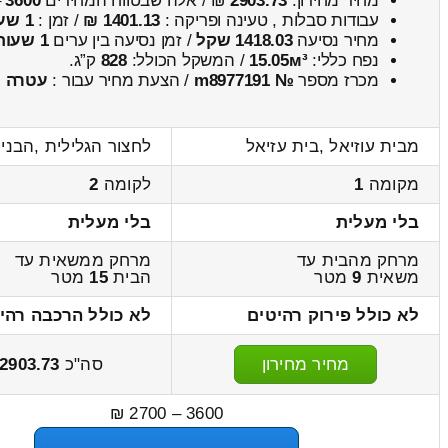
מחיר מחירון:
2903.73
₪ / אלה שבטווח המחירים
3600
–
עבודות סבלות , טעינה ופריקה :
1401.13 ₪
/ זמן :
1 שעות 18 דקות
מחיר נסיעה
1418.03 שקל
/ זמן נסיעה בין ערים
1 שעות , 47 דקות
נפח כללי:
15.05м³
/ המשקל הכולל:
828
ק”ג.
מכרז מספר
№ m8977191
/ הצעת מחיר עבור :
עטרה
מבית עוזיאל ,בית עזיאל
לחצור הגלילית ,הבני
מקומה
1
לקומה
2
בלי מעלית
בלי מעלית
מרחק מהבית עד
מרחק ממשאית עד
משאית
9
מטר
הבית
15
מטר
לא כולל פירוק רהיטים
לא כולל הרכבה רהי
מחיר מחירון
סה"כ
2903.73
3600 – 2700 ₪