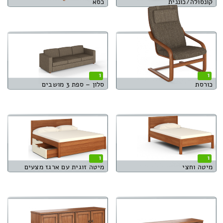
קונסולה/כוננית
כסא
1
1
כורסת
סלון – ספת 3 מושבים
1
1
מיטה וחצי
מיטה זוגית עם ארגז מצעים