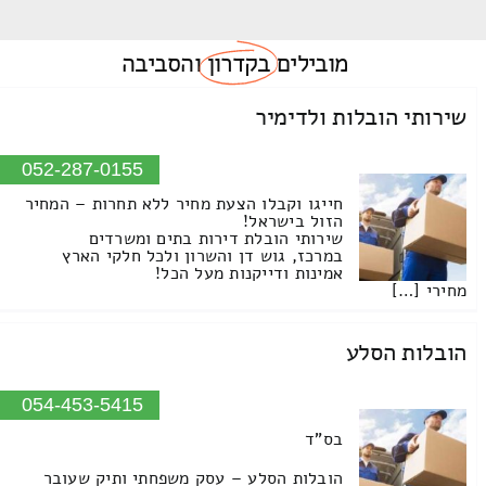
מובילים
בקדרון
והסביבה
שירותי הובלות ולדימיר
052-287-0155
חייגו וקבלו הצעת מחיר ללא תחרות – המחיר
הזול בישראל!
שירותי הובלת דירות בתים ומשרדים
במרכז, גוש דן והשרון ולכל חלקי הארץ
אמינות ודייקנות מעל הכל!
מחירי […]
הובלות הסלע
054-453-5415
בס"ד
הובלות הסלע – עסק משפחתי ותיק שעובר