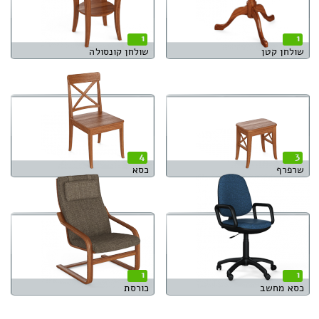
1
1
שולחן קטן
שולחן קונסולה
4
3
שרפרף
כסא
1
1
כסא מחשב
כורסת