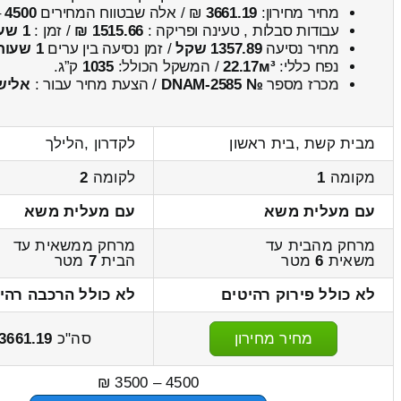
מחיר מחירון:
3661.19
₪ / אלה שבטווח המחירים
4500
–
עבודות סבלות , טעינה ופריקה :
1515.66 ₪
/ זמן :
1 שעות 20 דקות
מחיר נסיעה
1357.89 שקל
/ זמן נסיעה בין ערים
1 שעות , 44 דקות
נפח כללי:
22.17м³
/ המשקל הכולל:
1035
ק”ג.
מכרז מספר
№ DNAM-2585
/ הצעת מחיר עבור :
אליש
מבית קשת ,בית ראשון
לקדרון ,הלילך
מקומה
1
לקומה
2
עם מעלית משא
עם מעלית משא
מרחק מהבית עד
מרחק ממשאית עד
משאית
6
מטר
הבית
7
מטר
לא כולל פירוק רהיטים
לא כולל הרכבה רהי
מחיר מחירון
סה"כ
3661.19
4500 – 3500 ₪