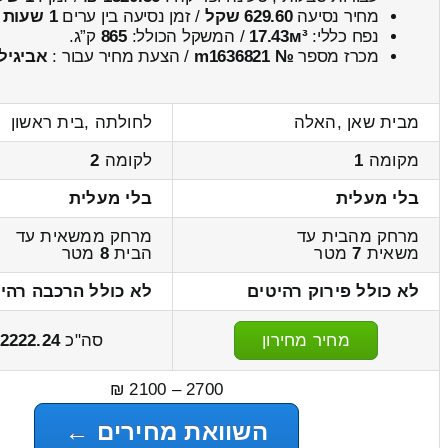
מחיר נסיעה
629.60 שקל
/ זמן נסיעה בין ערים
1 שעות , 17 דקות
נפח כללי:
17.43м³
/ המשקל הכולל:
865
ק”ג.
מכרז מספר
№ m1636821
/ הצעת מחיר עבור :
אביגיל
מבית שאן ,האלה
לחולתה ,בית ראשון
מקומה
1
לקומה
2
בלי מעלית
בלי מעלית
מרחק מהבית עד
מרחק ממשאית עד
משאית
7
מטר
הבית
8
מטר
לא כולל פירוק רהיטים
לא כולל הרכבה רהי
מחיר מחירון
סה"כ
2222.24
2700 – 2100 ₪
השוואת מחירים ←