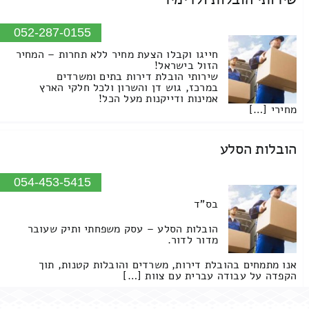
052-287-0155
חייגו וקבלו הצעת מחיר ללא תחרות – המחיר
הזול בישראל!
שירותי הובלת דירות בתים ומשרדים
במרכז, גוש דן והשרון ולכל חלקי הארץ
אמינות ודייקנות מעל הכל!
מחירי […]
הובלות הסלע
054-453-5415
בס"ד
הובלות הסלע – עסק משפחתי ותיק שעובר
מדור לדור.
אנו מתמחים בהובלת דירות, משרדים והובלות קטנות, תוך
הקפדה על עבודה עברית עם צוות […]