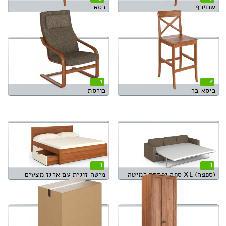
שרפרף
כסא
1
2
כיסא בר
כורסת
1
1
(ספפה) XL ספה נפתחת למיטה
מיטה זוגית עם ארגז מצעים