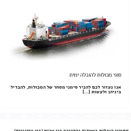
סוגי מכולות להובלה ימית
אנו נעזור לכם להכיר סימני מסחר של המכולות, להבדיל
ביניהן ולעשות […]
מחירון הובלות באשדוד והסביבה בין ערים (בין עירוניות)