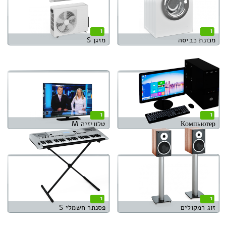
1
1
מכונת כביסה
מזגן S
1
1
Компьютер
טלוויזיה M
1
1
זוג רמקולים
פסנתר חשמלי S