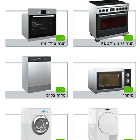
1
1
תנור גז משולב XL
תנור בילד אין
1
1
מיקרו
מדיח כלים