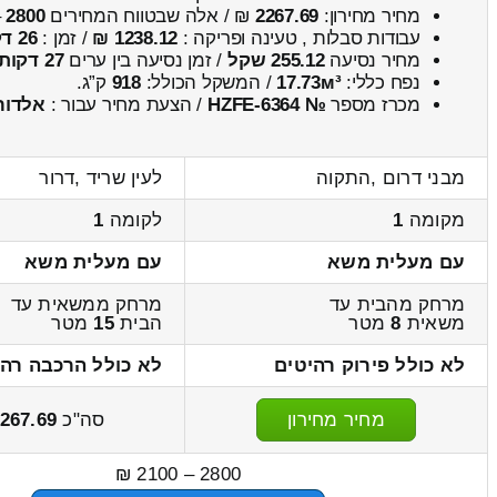
מחיר מחירון:
2267.69
₪ / אלה שבטווח המחירים
2800
–
עבודות סבלות , טעינה ופריקה :
1238.12 ₪
/ זמן :
26 דקות 1 שניות
מחיר נסיעה
255.12 שקל
/ זמן נסיעה בין ערים
27 דקות
נפח כללי:
17.73м³
/ המשקל הכולל:
918
ק”ג.
מכרז מספר
№ HZFE-6364
/ הצעת מחיר עבור :
אלדור
מבני דרום ,התקוה
לעין שריד ,דרור
מקומה
1
לקומה
1
עם מעלית משא
עם מעלית משא
מרחק מהבית עד
מרחק ממשאית עד
משאית
8
מטר
הבית
15
מטר
לא כולל פירוק רהיטים
לא כולל הרכבה רהי
מחיר מחירון
סה"כ
267.69
2800 – 2100 ₪