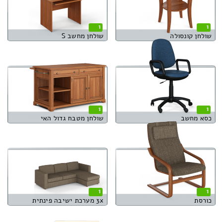
1
1
שולחן קונסולה
שולחן מחשב S
1
1
כסא מחשב
שולחן מטבח גדול האי
1
1
כורסת
3x מערכת ישיבה פינתית