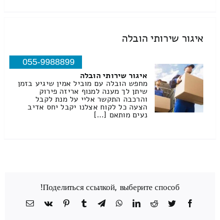
איגור שירותי הובלה
055-9988899
איגור שירותי הובלה
מחפש הובלה עם מוביל אמין שיגיע בזמן
שיתן לך מענה למנוף אריזה פירוק
והרכבה התקשר אליי על מנת לקבל
הצעה כל לקוח אצלנו יקבל יחס אדיב
נעים מותאם […]
Поделиться ссылкой, выберите способ!
Facebook
Twitter
Reddit
LinkedIn
WhatsApp
Telegram
Tumblr
Pinterest
Vk
כתובת
דואר
אלקטרוני