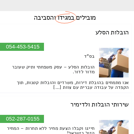
מובילים
במגידו
והסביבה
הובלות הסלע
054-453-5415
בס"ד
הובלות הסלע – עסק משפחתי ותיק שעובר
מדור לדור.
אנו מתמחים בהובלת דירות, משרדים והובלות קטנות, תוך
הקפדה על עבודה עברית עם צוות […]
שירותי הובלות ולדימיר
052-287-0155
חייגו וקבלו הצעת מחיר ללא תחרות – המחיר
הזול בישראל!