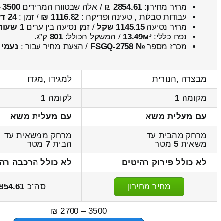
מחיר מחירון:
2854.61
₪ / אלה שבטווח המחירים
3500
–
עבודות סבלות , טעינה ופריקה :
1116.82 ₪
/ זמן :
24 דקות 55 שניות
מחיר נסיעה
1145.15 שקל
/ זמן נסיעה בין ערים
1 שעות , 39 דקות
נפח כללי:
13.49м³
/ המשקל הכולל:
801
ק”ג.
מכרז מספר
№ FSGQ-2758
/ הצעת מחיר עבור :
נעמי
מבצרה ,הנורית
למגידו ,מגדו
מקומה
1
לקומה
1
עם מעלית משא
עם מעלית משא
מרחק מהבית עד
מרחק ממשאית עד
משאית
5
מטר
הבית
7
מטר
לא כולל פירוק רהיטים
לא כולל הרכבה רהי
מחיר מחירון
סה"כ
854.61
3500 – 2700 ₪