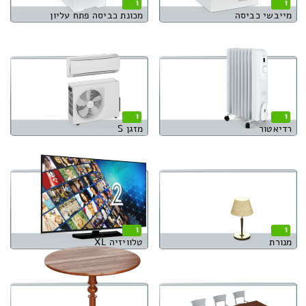
1
1
מייבשי כביסה
מכונת כביסה פתח עליון
1
1
רדיאטור
מזגן S
1
1
מנורת
טלוויזיה XL