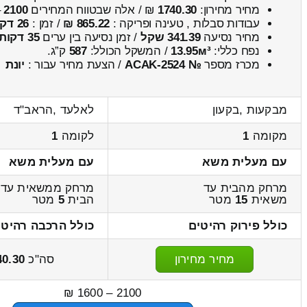
מחיר מחירון:
1740.30
₪ / אלה שבטווח המחירים
2100
–
עבודות סבלות , טעינה ופריקה :
865.22 ₪
/ זמן :
26 דקות 6 שניות
מחיר נסיעה
341.39 שקל
/ זמן נסיעה בין ערים
35 דקות
נפח כללי:
13.95м³
/ המשקל הכולל:
587
ק”ג.
מכרז מספר
№ ACAK-2524
/ הצעת מחיר עבור :
יונת
מבקעות ,בקעון
לאלעד ,הראב"ד
מקומה
1
לקומה
1
עם מעלית משא
עם מעלית משא
מרחק מהבית עד
מרחק ממשאית עד
משאית
15
מטר
הבית
5
מטר
כולל פירוק רהיטים
כולל הרכבה רהיטי
מחיר מחירון
סה"כ
40.30
2100 – 1600 ₪