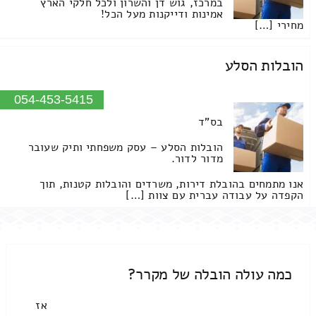
במרכז, גוש דן והשרון ולכל חלקי הארץ
אמינות ודייקנות מעל הכל!
מחירי […]
הובלות הסלע
054-453-5415
בס"ד
הובלות הסלע – עסק משפחתי ותיק שעובר
מדור לדור.
אנו מתמחים בהובלת דירות, משרדים והובלות קטנות, תוך
הקפדה על עבודה עברית עם צוות […]
כמה עולה הובלה של מקרר?
אז