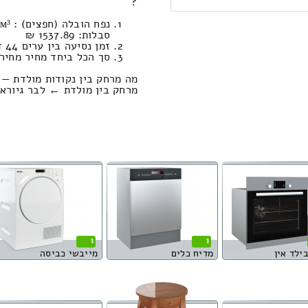
?
סבלות: 1537.89 ₪
זמן נסיעה בין ערים 44 דקות / מחיר נסיעה 513.20 שקל
סך הכל ביחד מחיר מחירון: 749.06
מה מרחק בין נקודות מולדת — 
מרחק בין מולדת ← לבר גיורא הוא : 51.65 ק
1
1
בילד אין
מדיח כלים
מייבשי כביסה