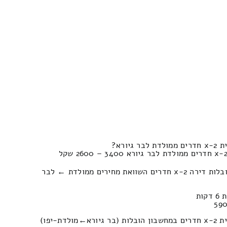
ורא?
כמה עולה פירוק והרכבה של הובלות דירה 2-x חדרים השוואת מחירים ממולדת ← לבר
כמה עולה מוביל להובלה של בית 2-x חדרים במחשבון הובלות (בר גיורא‎←‏מולדת-יפו)