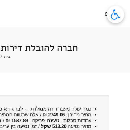
לג
תוכן
חברה להובלת דירות 2-x חדרים ממולדת ← לבר גיורא כולל פירוק והרכב
בית
/
כמה עולה מעבר דירה ממולדת ← לבר גיורא
כו
מחיר מחירון:
2749.06
₪ / אלה שבטווח המחיר
עבודות סבלות , טעינה ופריקה :
1537.89 ₪
/ ז
מחיר נסיעה
513.20 שקל
/ זמן נסיעה בין ערים