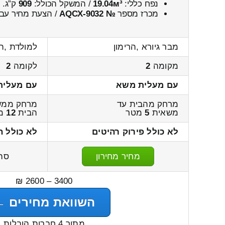
נפח כללי:
19.04м³
/ המשקל הכולל:
909
ק”ג.
מכרז מספר
№ AQCX-9032
/ הצעת מחיר עבו
מבר גיורא ,הרימון
למולדת ,ה
מקומה
2
לקומה
2
עם מעלית משא
עם מעלית
מרחק מהבית עד
מרחק ממש
משאית
5
מטר
הבית
12
מ
לא כולל פירוק רהיטים
לא כולל ה
מחיר מחירון
סה
3400 – 2600 ₪
השוואת מחירים ←
מתוך 4 חברות הובלות