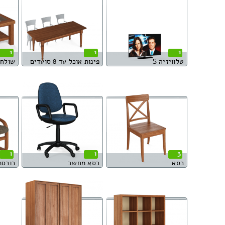
1
1
1
טלוויזיה S
פינות אוכל עד 8 סועדים
שולחן 
1
1
3
כסא
כסא מחשב
כורסת