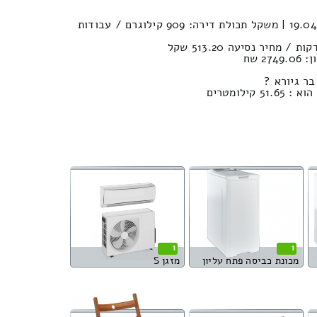
נפח הובלה (חפצים) : 19.04м³ | משקל תכולת דירה: 909 קילוגרם / עבודות
2 שח
בר גיורא ?
ילומטרים
1
1
מכונת כביסה פתח עליון
מזגן S