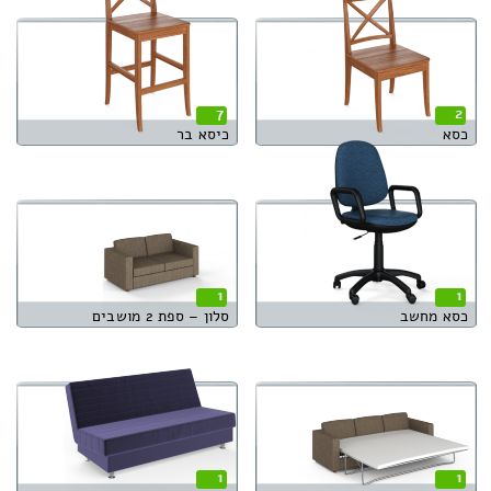
7
2
כסא
כיסא בר
1
1
כסא מחשב
סלון – ספת 2 מושבים
1
1