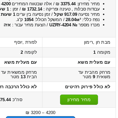
מחיר מחירון:
3375.44
₪ / אלה שבטווח המחירים
4200
–
עבודות סבלות , טעינה ופריקה :
1732.14 ₪
/ זמן :
1 שעות 15 דקות
מחיר נסיעה
917.09 שקל
/ זמן נסיעה בין ערים
1 שעות , 17 דקות
נפח כללי:
28.04м³
/ המשקל הכולל:
1054
ק”ג.
מכרז מספר
№ UZRY-4204
/ הצעת מחיר עבור :
איה
מבת חן ,רימון
לפורת ,יוסף
מקומה
1
לקומה
2
עם מעלית משא
עם מעלית משא
מרחק מהבית עד
מרחק ממשאית עד
משאית
9
מטר
הבית
13
מטר
לא כולל פירוק רהיטים
לא כולל הרכבה רה
מחיר מחירון
סה"כ
75.44
4200 – 3200 ₪