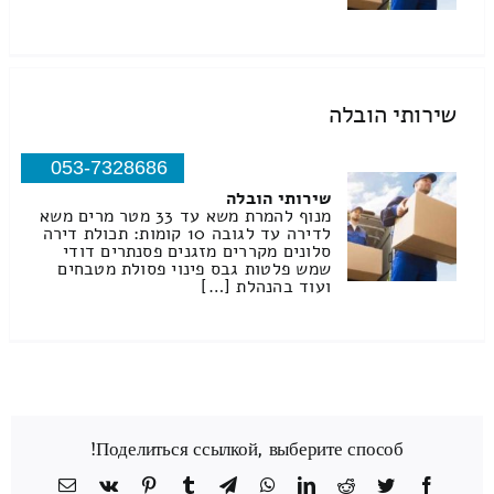
שירותי הובלה
053-7328686
שירותי הובלה
מנוף להמרת משא עד 33 מטר מרים משא
לדירה עד לגובה 10 קומות: תכולת דירה
סלונים מקררים מזגנים פסנתרים דודי
שמש פלטות גבס פינוי פסולת מטבחים
ועוד בהנהלת […]
Поделиться ссылкой, выберите способ!
Facebook
Twitter
Reddit
LinkedIn
WhatsApp
Telegram
Tumblr
Pinterest
Vk
כתובת