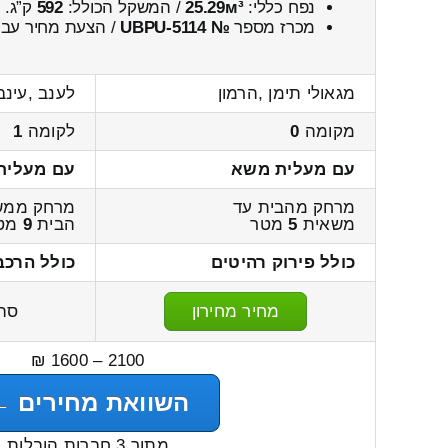
נפח כללי:
25.29м³
/ המשקל הכולל:
592
ק”ג.
מכרז מספר
№ UBPU-5114
/ הצעת מחיר עבו
מגאולי תימן ,הרמון
לענב ,עינב
מקומה
0
לקומה
1
עם מעלית משא
עם מעלית
מרחק מהבית עד
מרחק ממש
משאית
5
מטר
הבית
9
מט
כולל פירוק רהיטים
כולל הרכב
מחיר מחירון
סה
2100 – 1600 ₪
השוואת מחירים ←
מתוך 3 חברות הובלות