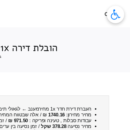
לג
תוכן
הובלת דירה 1x חדרים מענב ← לגאולי תימן כולל פירוק והרכבה
ב
העברת דירת חדר 1x מחירמענב ← לגאולי תימן
מחיר מחירון:
1740.16
₪ / אלה שבטווח המחיר
עבודות סבלות , טעינה ופריקה :
971.50 ₪
/ זמ
מחיר נסיעה
378.28 שקל
/ זמן נסיעה בין ערים