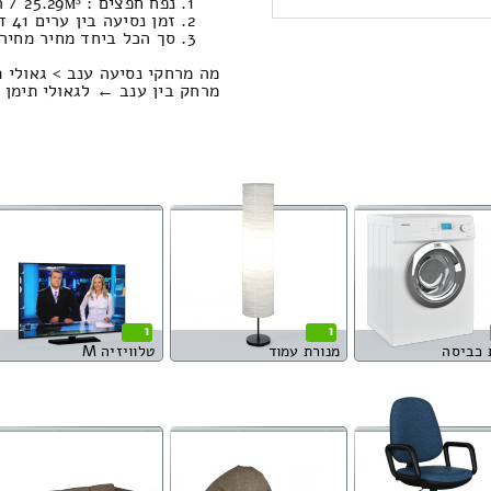
נפח חפצים : 25.29м³ / המשקל הכולל: 592 ק”ג. / עבודות סבלות: 971.50 ₪
זמן נסיעה בין ערים 41 דקות / מחיר נסיעה 378.28 שקל
סך הכל ביחד מחיר מחירון: 740.16
מה מרחקי נסיעה ענב > גאולי ת
מרחק בין ענב ← לגאולי תימן הוא : 35.68 קי
1
1
 כביסה
מנורת עמוד
טלוויזיה M