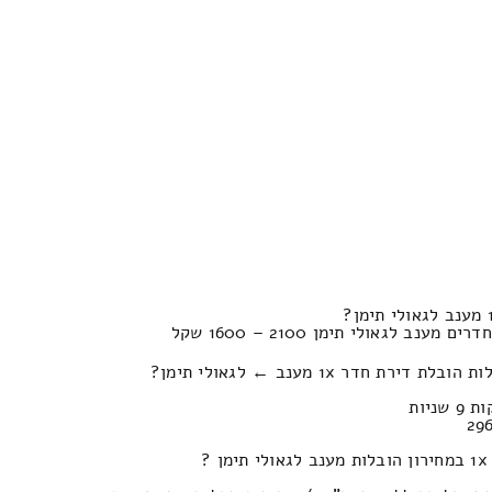
 חדר 1x מענב ← לגאולי תימן?
?