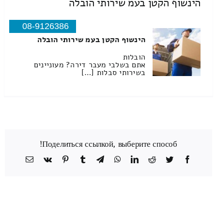
הינשוף הקטן בעמ שירותי הובלה
08-9126386
הינשוף הקטן בעמ שירותי הובלה
הובלות
אתם בשלבי מעבר דירה? מעוניינים
בשירותי סבלות […]
Поделиться ссылкой, выберите способ!
Facebook
Twitter
Reddit
LinkedIn
WhatsApp
Telegram
Tumblr
Pinterest
Vk
כתובת
דואר
אלקטרוני