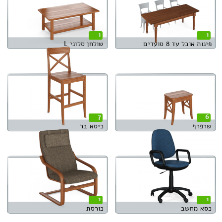
1
1
פינות אוכל עד 8 סועדים
שולחן סלוני L
7
6
שרפרף
כיסא בר
1
1
כסא מחשב
כורסת