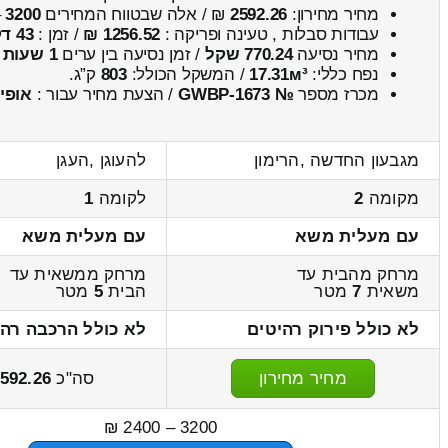
מחיר מחירון:
2592.26
₪ / אלה שבטווח המחירים
3200
–
עבודות סבלות , טעינה ופריקה :
1256.52 ₪
/ זמן :
43 דקות 50 שניות
מחיר נסיעה
770.24 שקל
/ זמן נסיעה בין ערים
1 שעות , 8 דקות
נפח כללי:
17.31м³
/ המשקל הכולל:
803
ק”ג.
מכרז מספר
№ GWBP-1673
/ הצעת מחיר עבור :
אופי
מגבעון החדשה ,הרימון
להעוגן ,העגן
מקומה
2
לקומה
1
עם מעלית משא
עם מעלית משא
מרחק מהבית עד
מרחק ממשאית עד
משאית
7
מטר
הבית
5
מטר
לא כולל פירוק רהיטים
לא כולל הרכבה רהי
מחיר מחירון
סה"כ
592.26
3200 – 2400 ₪