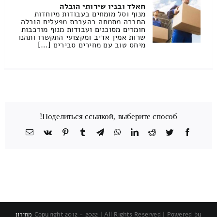
חאלד ובניו שירותי הובלה
מנוף וסל מומחים בעבודות מיוחדות
החברה מתמחה בהעברת מפעלים הובלה
חומרים מסוכנים ועבודות מנוף מורכבות
שרות אמין אדיב ומקצועי התקשרו ותהנו
מיחס טוב עם מחירים סבירים […]
Поделиться ссылкой, выберите способ!
Facebook
Twitter
Reddit
LinkedIn
WhatsApp
Telegram
Tumblr
Pinterest
Vk
כתובת
דואר
אלקטרוני
Copyright 2012 - 2022 | All Rights Reserved | Powered by
מחירון