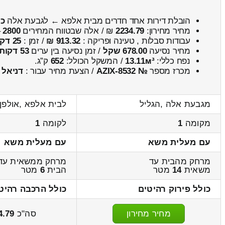
הובלת דירות אחד חדרים מבית אלפא ← לגבעת אלה
כו
מחיר מחירון:
2234.79
₪ / אלה שבטווח המחירים
2800
–
עבודות סבלות , טעינה ופריקה :
913.32 ₪
/ זמן :
25 דקות 29 שניות
מחיר נסיעה
678.00 שקל
/ זמן נסיעה בין ערים
53 דקות
נפח כללי:
13.11м³
/ המשקל הכולל:
652
ק”ג.
מכרז מספר
№ AZIX-8532
/ הצעת מחיר עבור :
דניאל
מגבעת אלה ,הגליל
לבית אלפא ,אולפן
מקומה
1
לקומה
1
עם מעלית משא
עם מעלית משא
מרחק מהבית עד
מרחק ממשאית עד
משאית
14
מטר
הבית
6
מטר
כולל פירוק רהיטים
כולל הרכבה רהיט
מחיר מחירון
סה"כ
4.79