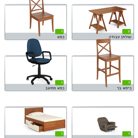
1
2
שולחן עבודה
כסא
1
1
כיסא בר
כסא מחשב
1
1