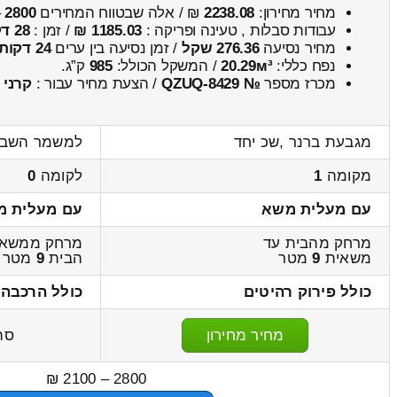
מחיר מחירון:
2238.08
₪ / אלה שבטווח המחירים
2800
–
עבודות סבלות , טעינה ופריקה :
1185.03 ₪
/ זמן :
28 דקות 32 שניות
מחיר נסיעה
276.36 שקל
/ זמן נסיעה בין ערים
24 דקות
נפח כללי:
20.29м³
/ המשקל הכולל:
985
ק”ג.
מכרז מספר
№ QZUQ-8429
/ הצעת מחיר עבור :
קרני
מגבעת ברנר ,שכ יחד
למשמר השבע
מקומה
1
לקומה
0
עם מעלית משא
עם מעלית מ
מרחק מהבית עד
מרחק ממשאי
משאית
9
מטר
הבית
9
מטר
כולל פירוק רהיטים
כולל הרכבה 
מחיר מחירון
סה
2800 – 2100 ₪