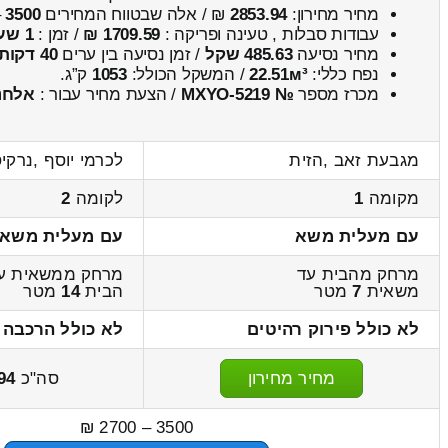
מחיר מחירון:
2853.94
₪ / אלה שבטווח המחירים
3500
–
עבודות סבלות , טעינה ופריקה :
1709.59 ₪
/ זמן :
1 שעות 16 דקות
מחיר נסיעה
485.63 שקל
/ זמן נסיעה בין ערים
40 דקות
נפח כללי:
22.51м³
/ המשקל הכולל:
1053
ק”ג.
מכרז מספר
№ MXYO-5219
/ הצעת מחיר עבור :
אלחנ
מגבעת זאב ,הזית
לכרמי יוסף ,נרקי
מקומה
1
לקומה
2
עם מעלית משא
עם מעלית משא
מרחק מהבית עד
מרחק ממשאית ע
משאית
7
מטר
הבית
14
מטר
לא כולל פירוק רהיטים
לא כולל הרכבה 
מחיר מחירון
סה"כ
94
3500 – 2700 ₪