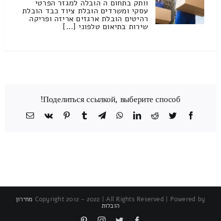
וותק בתחום ה הובלה למגזר הפרטי
עסקי ומשרדים הובלת ציוד כבד הובלת
רהיטים הובלת ארגזים אריזה ופריקה
שירות בתיאום טלפוני […]
Поделиться ссылкой, выберите способ!
Facebook
Twitter
Reddit
LinkedIn
WhatsApp
Telegram
Tumblr
Pinterest
Vk
כתובת
דואר
אלקטרוני
Copyright 2012 - 2022 | All Rights Reserved | Powered by
מחירון
הובלות
Pinterest
Instagram
Twitter
Facebook