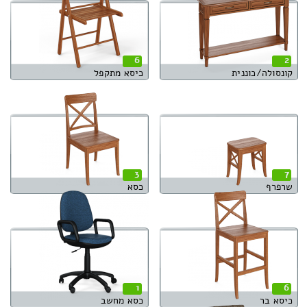
6
2
קונסולה/כוננית
כיסא מתקפל
3
7
שרפרף
כסא
1
6
כיסא בר
כסא מחשב