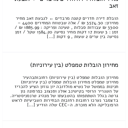
זאב
הובלת דירה חדרים קטנה מרבדים ← לגבעת זאב מחיר
מחירון: 3574.30 ₪ / אלה שבטווח המחירים 4400 –
3300 ₪ עבודות סבלות , טעינה ופריקה : 1885.99 ₪ /
זמן : 3 שעות 17 דקות מחיר נסיעה 1584.20 שקל / זמן
נסיעה בין ערים 2 שעות , 9 דקות [...]
מחירון הובלות טמפלט (בין עירוניות)
מחירון הובלות טמפלט (בין עירוניות) רחובותבהעיר
מחירון טמפלט מחירון הובלות טמפלט (בין עירוניות)
חנינות בממשל של נשיא מולדובה יון גוזון הציע להכריז
על השגריר הרוסי בקישינב אולג וסנצוב כפרסונה נון
גרטה בגלל השתתפותו בהשבעתו של מנהיג טרנסניסטריה.
בדצמבר נערכו רחובות רחובות הבחירות השביעיות לראש
הרפובליקה הלא מוכרת. ה-CEC שלה הודיע [...]