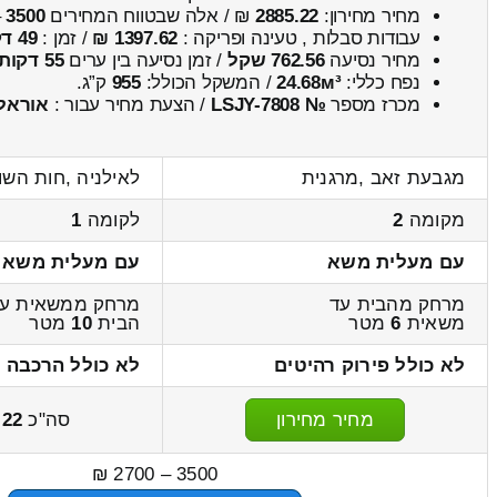
מחיר מחירון:
2885.22
₪ / אלה שבטווח המחירים
3500
–
עבודות סבלות , טעינה ופריקה :
1397.62 ₪
/ זמן :
49 דקות 15 שניות
מחיר נסיעה
762.56 שקל
/ זמן נסיעה בין ערים
55 דקות
נפח כללי:
24.68м³
/ המשקל הכולל:
955
ק”ג.
מכרז מספר
№ LSJY-7808
/ הצעת מחיר עבור :
אוראל
מגבעת זאב ,מרגנית
לאילניה ,חות השו
מקומה
2
לקומה
1
עם מעלית משא
עם מעלית משא
מרחק מהבית עד
מרחק ממשאית ע
משאית
6
מטר
הבית
10
מטר
לא כולל פירוק רהיטים
לא כולל הרכבה 
מחיר מחירון
סה"כ
.22
3500 – 2700 ₪