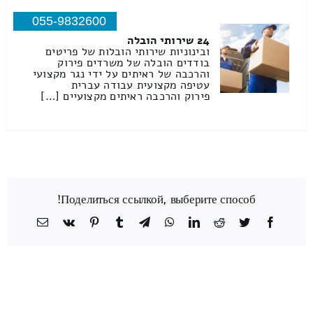
055-9832600
24 שירותי הובלה
ובינוניות שירותי הובלות של פריטים
בודדים הובלה של משרדים פירוק
והרכבה של ראיתים על ידי נגר מקצועי
עטיפה מקצועית עבודה עברית
פירוק והרכבה ראיתים מקצועיים […]
Поделиться ссылкой, выберите способ!
Facebook
Twitter
Reddit
LinkedIn
WhatsApp
Telegram
Tumblr
Pinterest
Vk
כתובת
דואר
אלקטרוני