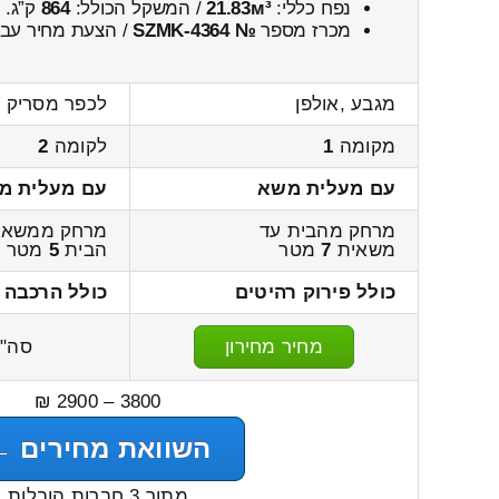
נפח כללי:
21.83м³
/ המשקל הכולל:
864
ק”ג.
מכרז מספר
№ SZMK-4364
/ הצעת מחיר עבו
מגבע ,אולפן
לכפר מסריק ,
מקומה
1
לקומה
2
עם מעלית משא
עם מעלית מ
מרחק מהבית עד
מרחק ממשאי
משאית
7
מטר
הבית
5
מטר
כולל פירוק רהיטים
כולל הרכבה 
מחיר מחירון
סה"
3800 – 2900 ₪
השוואת מחירים ←
מתוך 3 חברות הובלות