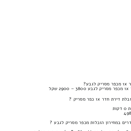
ע?
קל
חדר 1x כפר מסריק ?