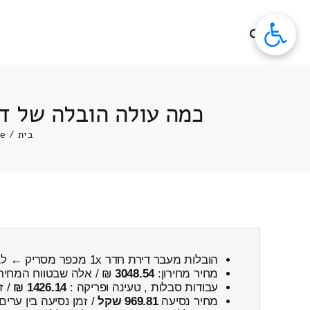
לג
תוכן
כמה עולה הובלה של דירה 1x חדרים מכפר מסריק ← לגבע כולל פ
בית
/
ce
הובלות מעבר דירת חדר 1x מכפר מסריק ← לגבע
מחיר מחירון:
3048.54
₪ / אלה שבטווח המחיר
עבודות סבלות , טעינה ופריקה :
1426.14 ₪
/ ז
מחיר נסיעה
969.81 שקל
/ זמן נסיעה בין ערים