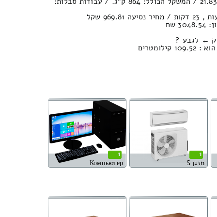
נפח הובלה (חפצים) : 21.83м³ / המשקל הכולל: 864 ק”ג. / עבודות סבלות:
3 שח
יק ← לגבע ?
ילומטרים
1
1
מזגן S
Компьютер