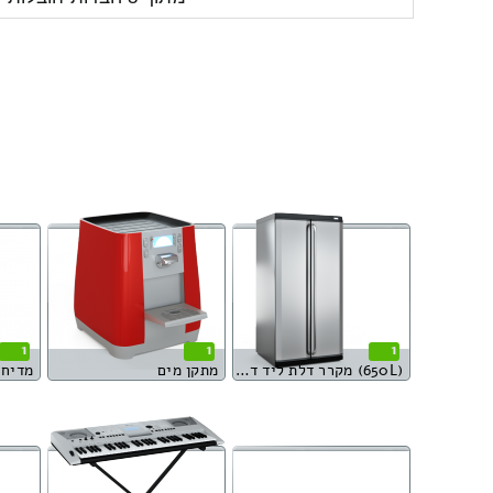
1
1
1
(650L) מקרר דלת ליד דלת
מתקן מים
מדיח 