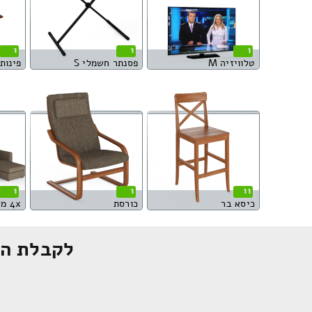
1
1
1
טלוויזיה M
פסנתר חשמלי S
פינות או
1
1
11
כיסא בר
כורסת
4x מערכת ישיבה פינתית
לקבלת הצ