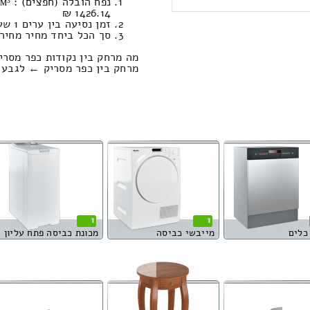
1426.14 ₪
זמן נסיעה בין ערים 1 שעות , 23 דקות / מחיר נסיעה 969.81 שקל
סך הכל ביחד מחיר מחירון: 048.54
מה מרחק בין נקודות כפר מסר
מרחק בין כפר מסריק ← לגבע הוא : 109.52 ק
1
1
כלים
מייבשי כביסה
מכונת כביסה פתח עליון