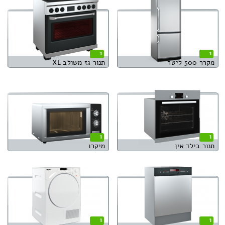
1
1
מקרר 500 ליטר
תנור גז משולב XL
1
1
תנור בילד אין
מיקרו
1
1