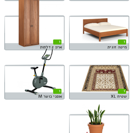
1
1
מיטה זוגית
ארון 2 דלתות
1
1
שטיח XL
אופני כושר M