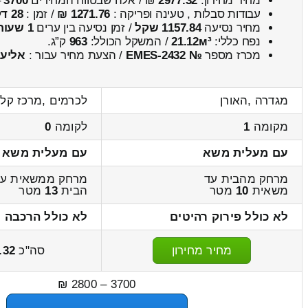
מחיר מחירון:
2977.32
₪ / אלה שבטווח המחירים
3700
–
עבודות סבלות , טעינה ופריקה :
1271.76 ₪
/ זמן :
28 דקות 24 שניות
מחיר נסיעה
1157.84 שקל
/ זמן נסיעה בין ערים
1 שעות , 24 דקות
נפח כללי:
21.12м³
/ המשקל הכולל:
963
ק”ג.
מכרז מספר
№ EMES-2432
/ הצעת מחיר עבור :
אליעז
מגדרה ,האורן
לכרמים ,מרכז קל
מקומה
1
לקומה
0
עם מעלית משא
עם מעלית משא
מרחק מהבית עד
מרחק ממשאית עד
משאית
10
מטר
הבית
13
מטר
לא כולל פירוק רהיטים
לא כולל הרכבה ר
מחיר מחירון
סה"כ
.32
3700 – 2800 ₪