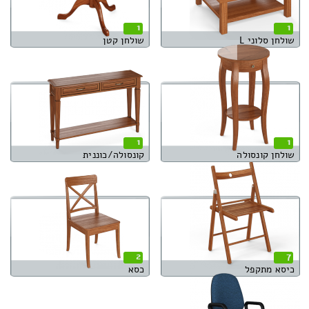
1
1
שולחן סלוני L
שולחן קטן
1
1
שולחן קונסולה
קונסולה/כוננית
2
7
כיסא מתקפל
כסא