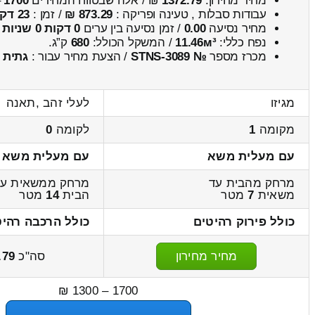
מחיר מחירון:
1372.79
₪ / אלה שבטווח המחירים
1700
–
עבודות סבלות , טעינה ופריקה :
873.29 ₪
/ זמן :
23 דקות 37 שניות
מחיר נסיעה
0.00
/ זמן נסיעה בין ערים
0 דקות 0 שניות
נפח כללי:
11.46м³
/ המשקל הכולל:
680
ק”ג.
מכרז מספר
№ STNS-3089
/ הצעת מחיר עבור :
גתית
מגיזו
לעלי זהב ,תאנה
מקומה
1
לקומה
0
עם מעלית משא
עם מעלית משא
מרחק מהבית עד
מרחק ממשאית עד
משאית
7
מטר
הבית
14
מטר
כולל פירוק רהיטים
כולל הרכבה רהיט
מחיר מחירון
סה"כ
.79
1700 – 1300 ₪