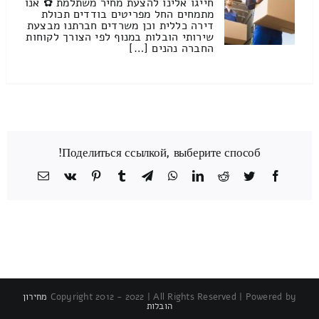
חייגו אלינו להצעת מחיר משתלמת ✿ אנו
מתמחים החל מפריטים בודדים תכולת
דירה כללית וכן משרדים חברתנו מבצעת
שירותי הובלות במנוף לפי הצורך לקוחות
החברה נהנים […]
Поделиться ссылкой, выберите способ!
Facebook
Twitter
Reddit
LinkedIn
WhatsApp
Telegram
Tumblr
Pinterest
Vk
כתובת
דואר
אלקטרוני
Copyright 2012 - 2022 | All Rights Reserved | Powered by
מחירון
הובלות