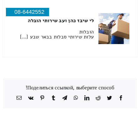
08-6442552
לי שיבז כהן ועב שירותי הובלה
הובלות
עלות שירותי סבלות בבאר שבע […]
Поделиться ссылкой, выберите способ!
Facebook
Twitter
Reddit
LinkedIn
WhatsApp
Telegram
Tumblr
Pinterest
Vk
כתובת
דואר
אלקטרוני