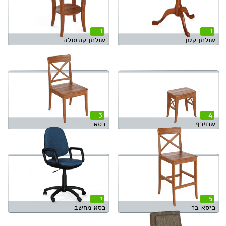
1
1
שולחן קטן
שולחן קונסולה
3
4
שרפרף
כסא
1
5
כיסא בר
כסא מחשב