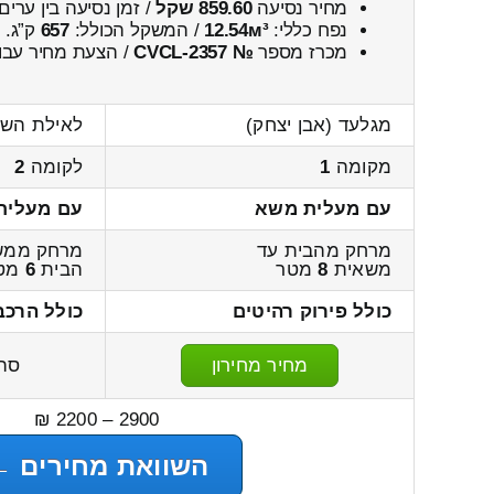
מחיר נסיעה
859.60 שקל
/ זמן נסיעה בין ערים
נפח כללי:
12.54м³
/ המשקל הכולל:
657
ק”ג.
מכרז מספר
№ CVCL-2357
/ הצעת מחיר עבו
מגלעד (אבן יצחק)
לאילת הש
מקומה
1
לקומה
2
עם מעלית משא
עם מעלית
מרחק מהבית עד
מרחק ממש
משאית
8
מטר
הבית
6
מט
כולל פירוק רהיטים
כולל הרכב
מחיר מחירון
סה
2900 – 2200 ₪
השוואת מחירים ←