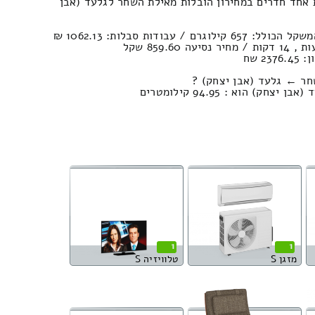
 אחד חדרים במחירון הובלות מאילת השחר לגלעד (אבן
2 שח
חר ← גלעד (אבן יצחק) ?
) הוא : 94.95 קילומטרים
1
1
מזגן S
טלוויזיה S