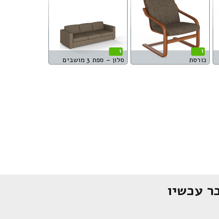
1
1
כורסת
סלון – ספת 3 מושבים
ר עכשיו