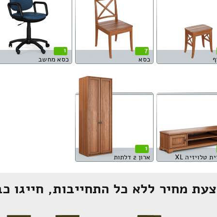
1
7
ף
כסא
כסא מחשב
1
ת טלויזיה XL
ארון 2 דלתות
עת מחיר ללא כל התחייבות, חייגו כב