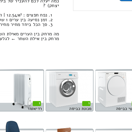
כמה יעלה לכם להעביר של בית
יצחק) ?
נפח חפצים : 12.54м³ | המשקל הכולל: 657 קילוגרם / עבודות סבלות: 1062.13 ₪
זמן נסיעה בין ערים 1 שעות , 14 דקות / מחיר נסיעה 859.60 שקל
סך הכל ביחד מחיר מחירון: 376.45
מה מרחק בין הערים מאילת הש
מרחק בין אילת השחר ← לגלעד (אבן יצחק
1
1
י כביסה
מכונת כביסה
רדיאטור