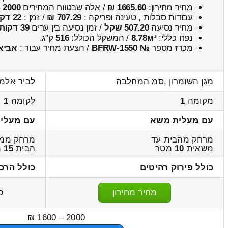
מחיר מחירון:
1665.60
₪ / אלה שבטווח המחירים
2000
–
עבודות סבלות , טעינה ופריקה :
707.29 ₪
/ זמן :
22 דקות 7 שניות
מחיר נסיעה
507.20 שקל
/ זמן נסיעה בין ערים
39 דקות
נפח כללי:
8.78м³
/ המשקל הכולל:
516
ק”ג.
מכרז מספר
№ BFRW-1550
/ הצעת מחיר עבור :
אביא
מגן השומרון ,סמ המחלבה
לביר אלמכ
מקומה
1
לקומה
1
עם מעלית משא
עם מעלי
מרחק מהבית עד
מרחק ממש
משאית
10
מטר
הבית
15
מ
כולל פירוק רהיטים
כולל הרכ
מחיר מחירון
ס
2000 – 1600 ₪