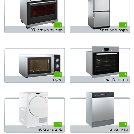
1
1
מקרר 600 ליטר
תנור גז משולב XL
1
1
תנור בילד אין
מיקרו
1
1
מדיח כלים
מייבשי כביסה