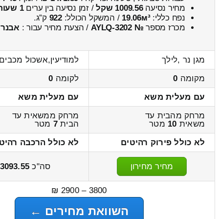
מחיר נסיעה
1009.56 שקל
/ זמן נסיעה בין ערים
1 שעות , 23 דקות
נפח כללי:
19.06м³
/ המשקל הכולל:
922
ק”ג.
מכרז מספר
№ AYLQ-3202
/ הצעת מחיר עבור :
אבנר
מגן נר ,לילך
למודיעין,אשכול מכבים
מקומה
0
לקומה
0
עם מעלית משא
עם מעלית משא
מרחק מהבית עד
מרחק ממשאית עד
משאית
10
מטר
הבית
7
מטר
לא כולל פירוק רהיטים
לא כולל הרכבה רהיט
מחיר מחירון
סה"כ
3093.55
3800 – 2900 ₪
השוואת מחירים ←