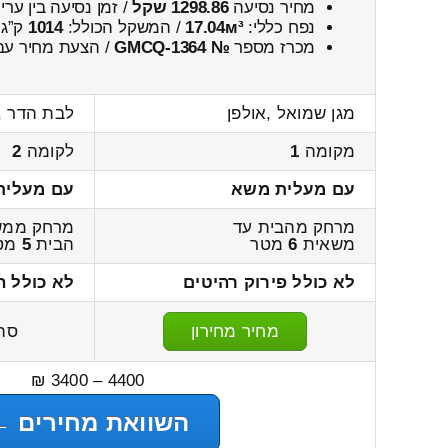
מחיר נסיעה
1298.86 שקל
/ זמן נסיעה בין ער
נפח כללי:
17.04м³
/ המשקל הכולל:
1014
ק”ג.
מכרז מספר
№ GMCQ-1364
/ הצעת מחיר עבו
מגן שמואל ,אולפן
לבת הדר ,
מקומה
1
לקומה
2
עם מעלית משא
עם מעלית
מרחק מהבית עד
מרחק ממש
משאית
6
מטר
הבית
5
מט
לא כולל פירוק רהיטים
לא כולל ה
מחיר מחירון
סה
4400 – 3400 ₪
השוואת מחירים ←