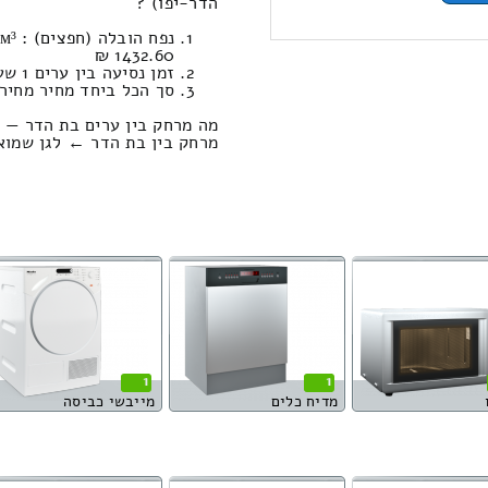
הדר-יפו) ?
1432.60 ₪
זמן נסיעה בין ערים 1 שעות , 51 דקות / מחיר נסיעה 1298.86 שקל
סך הכל ביחד מחיר מחירון: 542.95
מה מרחק בין ערים בת הדר — ג
מרחק בין בת הדר ← לגן שמואל הוא : 54.39
1
1
מדיח כלים
מייבשי כביסה