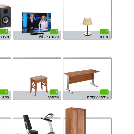
1
1
1
מנורת
טלוויזיה M
מערכת
5
8
1
שולחן עבודה
שרפרף
כסא