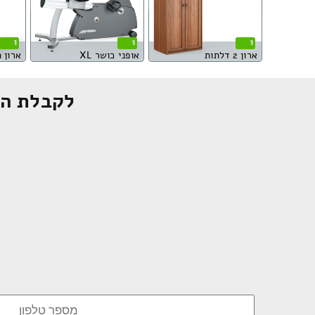
1
1
1
ארון 2 דלתות
אופני כושר XL
ארון משר
לקבלת הצ