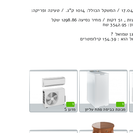
נפח הובלה (חפצים) : 17.04м³ / המשקל הכולל: 1014 ק”ג. / טעינה ופריקה:
3 שח
ן שמואל ?
1 קילומטרים
1
1
מכונת כביסה פתח עליון
מזגן S