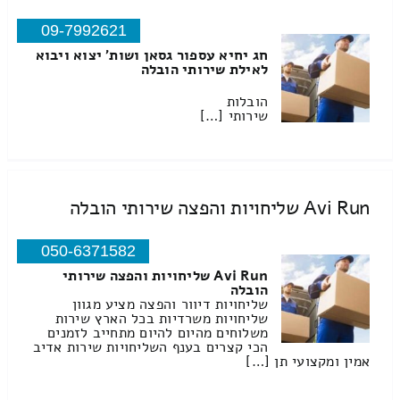
09-7992621
חג יחיא עספור גסאן ושות' יצוא ויבוא
לאילת שירותי הובלה
הובלות
שירותי […]
Avi Run שליחויות והפצה שירותי הובלה
050-6371582
Avi Run שליחויות והפצה שירותי
הובלה
שליחויות דיוור והפצה מציע מגוון
שליחויות משרדיות בכל הארץ שירות
משלוחים מהיום להיום מתחייב לזמנים
הכי קצרים בענף השליחויות שירות אדיב
אמין ומקצועי תן […]