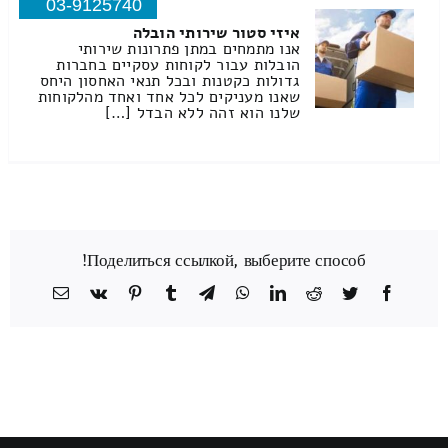
03-9125740
איזי סטור שירותי הובלה
אנו מתמחים במתן פתרונות שירותי
הובלות עבור לקוחות עסקיים בחברות
גדולות כקטנות ובכל תנאי האחסון היחס
שאנו מעניקים לכל אחד ואחד מהלקוחות
שלנו הוא זהה ללא הבדל […]
Поделиться ссылкой, выберите способ!
Facebook
Twitter
Reddit
LinkedIn
WhatsApp
Telegram
Tumblr
Pinterest
Vk
כתובת
דואר
אלקטרוני