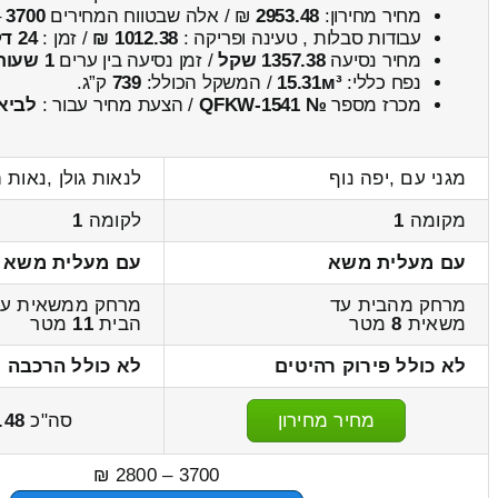
מחיר מחירון:
2953.48
₪ / אלה שבטווח המחירים
3700
–
עבודות סבלות , טעינה ופריקה :
1012.38 ₪
/ זמן :
24 דקות 45 שניות
מחיר נסיעה
1357.38 שקל
/ זמן נסיעה בין ערים
1 שעות , 57 דקות
נפח כללי:
15.31м³
/ המשקל הכולל:
739
ק”ג.
מכרז מספר
№ QFKW-1541
/ הצעת מחיר עבור :
לביא
מגני עם ,יפה נוף
לנאות גולן ,נאות ה
מקומה
1
לקומה
1
עם מעלית משא
עם מעלית משא
מרחק מהבית עד
מרחק ממשאית עד
משאית
8
מטר
הבית
11
מטר
לא כולל פירוק רהיטים
לא כולל הרכבה ר
מחיר מחירון
סה"כ
.48
3700 – 2800 ₪