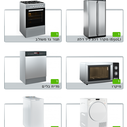
1
1
(650L) מקרר דלת ליד דלת
תנור גז משולב
1
1
מיקרו
מדיח כלים